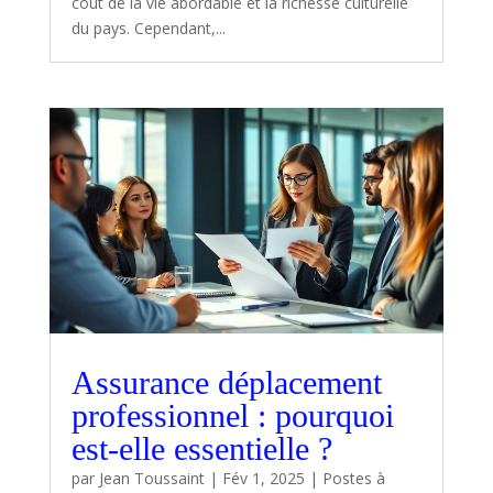
coût de la vie abordable et la richesse culturelle
du pays. Cependant,...
Assurance déplacement
professionnel : pourquoi
est-elle essentielle ?
par
Jean Toussaint
|
Fév 1, 2025
|
Postes à