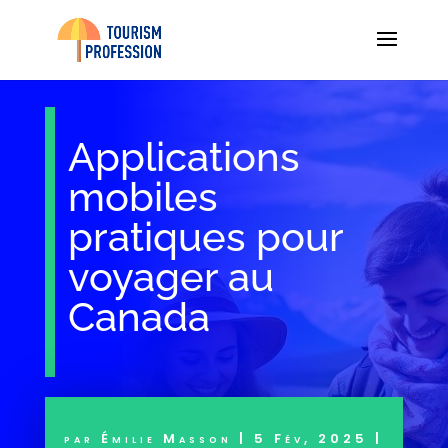
Applications
mobiles
pratiques pour
voyager au
Canada
par
Émilie Masson
|
5 Fév, 2025
|