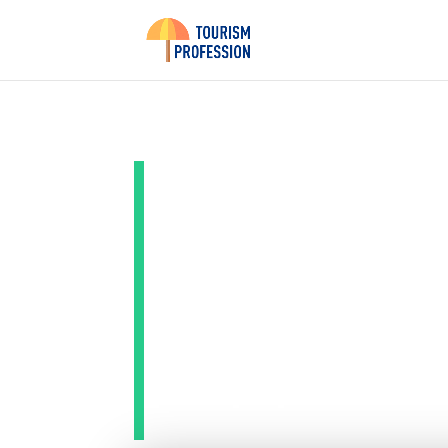
ASEAN :
dynamiq
opportu