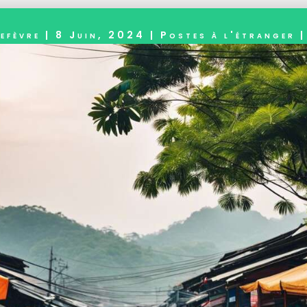
efèvre
|
8 Juin, 2024
|
Postes à l'étranger