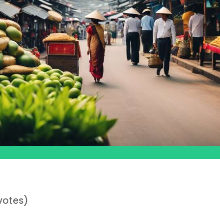
votes)