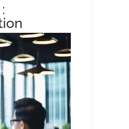
:
tion