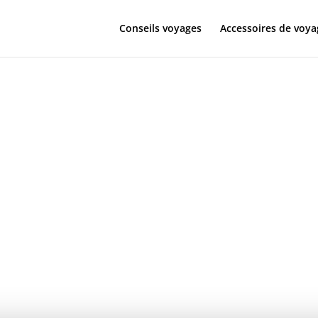
Conseils voyages
Accessoires de voya
 une région
ue aux multi
nités