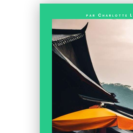
par
Charlotte L