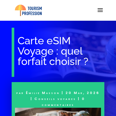
Carte eSIM
Voyage : quel
forfait choisir ?
par
Émilie Masson
|
20 Mar, 2026
|
Conseils voyages
|
0
commentaires