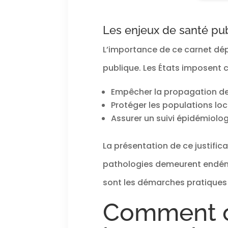
C
grand
serr
toile
Les enjeux de santé pub
rang
vêt
L’importance de ce carnet dépa
so
servi
publique. Les États imposent c
toilett
Empêcher la propagation de 
co
Protéger les populations loc
é
Assurer un suivi épidémiolog
【EMBA
ET 
L'ESP
La présentation de ce justific
de Ba
tous 
pathologies demeurent endémi
voya
sont les démarches pratiques
acces
et p
Comment ob
val
exact
c