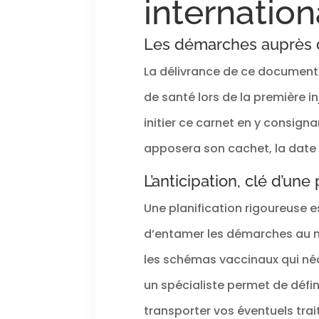
internation
op
l'util
intéri
Les démarches auprès d
Les 
vali
La délivrance de ce document o
comp
volu
de santé lors de la première i
votr
vot
initier ce carnet en y consign
agré
DUR
apposera son cachet, la date 
FERME
Or
voy
L’anticipation, clé d’une
gliss
doub
Une planification rigoureuse 
étanc
tirage
d’entamer les démarches au m
ferme
en ma
les schémas vaccinaux qui néc
visibil
à bouc
un spécialiste permet de défin
sac 
gard
transporter vos éventuels tra
prop