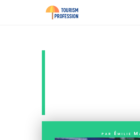
Certific
vaccinat
par
Émilie 