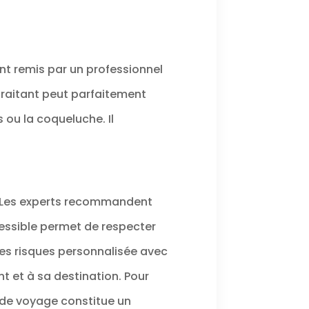
tant aux
ure et aux
es. Il
eport et
ments
nt remis par un professionnel
t même
acements
 traitant peut parfaitement
ou de
 météo
 ou la coqueluche. Il
【Ultra-
usieurs
ser】Léger
e porte-
 glisse
ns votre
che. Elle
s. Les experts recommandent
vec une
t une
essible permet de respecter
 ce qui
ccrocher
es risques personnalisée avec
 poignet,
ou au
nt et à sa destination. Pour
 ou de
otre sac:
 de voyage constitue un
urisé et