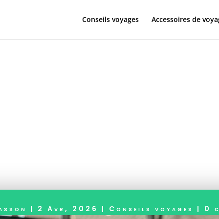
Conseils voyages
Accessoires de voya
at internation
ion : tout sav
Masson
|
2 Avr, 2026
|
Conseils voyages
|
0 