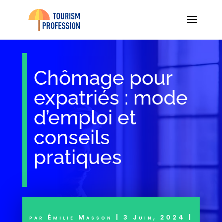
Chômage pour
expatriés : mode
d’emploi et
conseils
pratiques
par
Émilie Masson
|
3 Juin, 2024
|