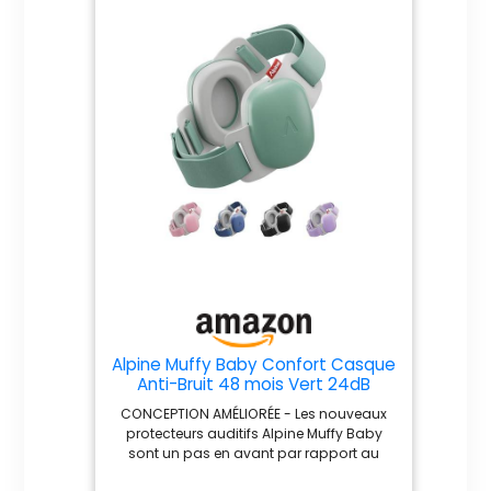
permanente. Grâce aux cache-oreilles à
membrane, votre bébé n'est pas exposé
à des bruits gênants pendant les
premières années de sa vie. Qu'ils
perturbent le sommeil ou nuisent à
l'audition lors d'activités mouvementées,
la protection auditive pour les bébés et
les tout-petits est essentielle. 【Pas de
pression sur la fontanelle】 Les bébés de
moins de 18 mois ont des têtes
extrêmement sensibles, car leur fontanelle
ne s'est pas encore fermée. Le casque
anti-bruit est équipé d'un bandeau
souple qui s'adapte bien sans exercer de
pression excessive. Il s'adapte à tous les
bébés et offre un confort et une
protection optimaux sans pression sur la
tête. Bandeau réglable : les cache-oreilles
Alpine Muffy Baby Confort Casque
pour tout-petits sont livrés avec un
Anti-Bruit 48 mois Vert 24dB
bandeau élastique antidérapant réglable
sur trois positions. Cette fonction
CONCEPTION AMÉLIORÉE - Les nouveaux
empêche non seulement les cache-
protecteurs auditifs Alpine Muffy Baby
oreilles de glisser dans les yeux pendant
sont un pas en avant par rapport au
l'utilisation, mais permet également au
modèle classique et offrent une
bandeau d'être facilement ajusté à