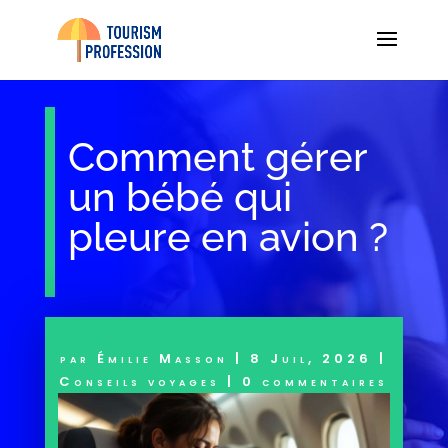
Comment gérer
un bébé qui
pleure en avion ?
par
Émilie Masson
|
8 Juil, 2026
|
Conseils voyages
|
0 commentaires