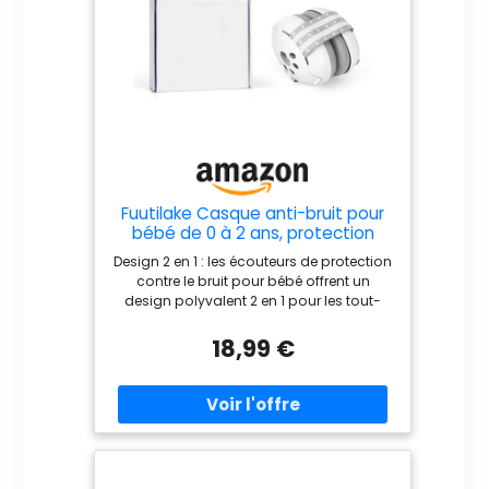
Fuutilake Casque anti-bruit pour
bébé de 0 à 2 ans, protection
auditive pour enfants, avec
Design 2 en 1 : les écouteurs de protection
réduction de bruit, pour le
contre le bruit pour bébé offrent un
quotidien et les événements
design polyvalent 2 en 1 pour les tout-
(Gris)
petits âgés de 3 à 48 mois. Avec un
bandeau élastique et des écouteurs
18,99 €
traditionnels, les deux composants sont
ultra légers et réglables pour que votre
bébé trouve le maintien parfait sans
fatiguer la tête ou le cou. Protégez votre
bébé du bruit : les bruits forts peuvent être
très dangereux pour les bébés, car un
enfant sur huit subit une perte auditive