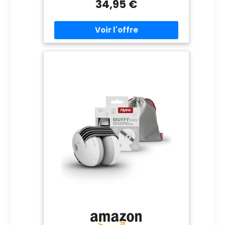
protection auditive avancée avec une
34,95 €
n'importe quelle taille de tête pour assurer
réduction du bruit augmentée de 24 dB.
un ajustement sûr lors de diverses
Les coques d'oreilles sont déjà attachées
activités. 【Conception sûre et pratique】
et ils conviennent maintenant aux bébés
La protection auditive n'a pas de pièces
à 4 ans! LES BÉBÉS L’ADORENT – Découvrez
dures qui pourraient être nocives ou
le confort ultra-doux de l’Alpine Muffy
dangereuses. Le capuchon de protection
Baby ! Ce modèle innovant est
auditive est composé de plusieurs
spécialement conçu pour les oreilles
couches de mousse antibruit et de
fragiles des bébés. Il est confortable et
coussins pour une bonne étanchéité. Ces
n’exerce pas de pression sur les zones
écouteurs antibruit pour bébé sont livrés
vulnérables telles que la fontanelle. Idéal
avec un sac de transport de luxe.
pour les tout-petits ! LE MEILLEUR POUR
VOTRE BÉBɠ– Testé et approuvé par les
parents et les bébés ! Le casque Muffy
Baby offre une atténuation prouvée de 24
dB et est certifié CE et ANSI. Ainsi, vous
pouvez être sûr que votre bébé est en
sécurité. MISE EN PLACE FACILE – La
nouvelle conception est plus facile que
jamais ! Le bandeau profilé et la bande
velcro souple garantissent un ajustement
parfait et évolutif. Rapide, simple et
confortable – idéal pour les parents
actifs. CHIC ET PRATIQUE – Notre nouveau
Muffy Baby est encore plus chic avec un