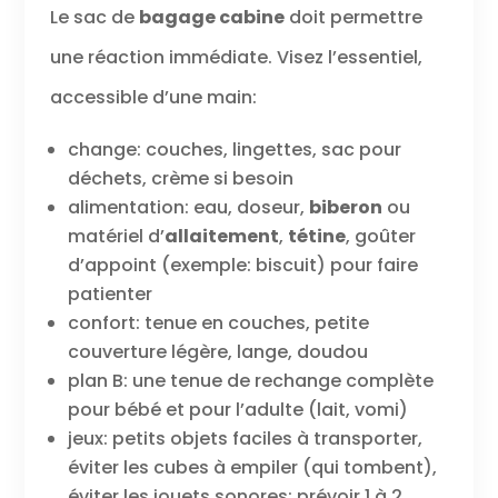
Le sac de
bagage cabine
doit permettre
une réaction immédiate. Visez l’essentiel,
accessible d’une main:
change: couches, lingettes, sac pour
déchets, crème si besoin
alimentation: eau, doseur,
biberon
ou
matériel d’
allaitement
,
tétine
, goûter
d’appoint (exemple: biscuit) pour faire
patienter
confort: tenue en couches, petite
couverture légère, lange, doudou
plan B: une tenue de rechange complète
pour bébé et pour l’adulte (lait, vomi)
jeux: petits objets faciles à transporter,
éviter les cubes à empiler (qui tombent),
éviter les jouets sonores; prévoir 1 à 2