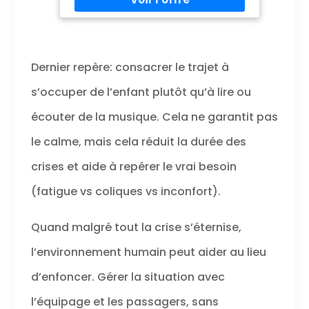
le jeu imaginatif ✅ Jouets Éducatifs pour
1-2 Ans : Ce cube d'activité bébé soutient
le développement précoce en favorisant
la motricité fine, la coordination œil-
main, la logique et la résolution de
Dernier repère: consacrer le trajet à
problèmes. Ce busy board montessori
stimule également la concentration et
s’occuper de l’enfant plutôt qu’à lire ou
l’apprentissage sensoriel, adapté aux
enfants ayant de l’autisme ou du TDAH ✅
écouter de la musique. Cela ne garantit pas
Matériaux Sûrs & Certifiés : Fabriqué en
plastique ABS non toxique et sans BPA,
le calme, mais cela réduit la durée des
avec des bords lisses et arrondis. Solide
et sécurisé, ce activite bebe 1 an répond
crises et aide à repérer le vrai besoin
aux normes européennes de sécurité des
jouets (EN71, certification CE) pour des
(fatigue vs coliques vs inconfort).
heures de jeu en toute confiance ✅ Jouet
de Voyage Pratique : Léger, compact et
facile à transporter avec ses poignées
Quand malgré tout la crise s’éternise,
pratiques. Un excellent jeu voiture enfant
voyage qui occupe les petits pendant les
l’environnement humain peut aider au lieu
trajets en voiture, les jeux voiture enfant
voyage ou les attentes à l’aéroport. Un
d’enfoncer. Gérer la situation avec
jouet de voyage bébé idéal, sans écran,
sans bruit et sans désordre ✅ Cadeau
l’équipage et les passagers, sans
Idéal pour Tout-Petits : Une idée de