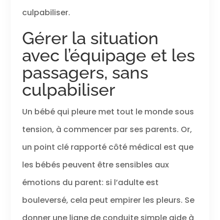
cadeau originale pour anniversaires,
culpabiliser.
Noël, Pâques ou autres fêtes. Ce jouet
éducatif est un excellent cadeau enfant 1
Gérer la situation
an, mêlant apprentissage et amusement
avec l’équipage et les
passagers, sans
culpabiliser
Un bébé qui pleure met tout le monde sous
tension, à commencer par ses parents. Or,
un point clé rapporté côté médical est que
les bébés peuvent être sensibles aux
émotions du parent: si l’adulte est
bouleversé, cela peut empirer les pleurs. Se
donner une ligne de conduite simple aide à