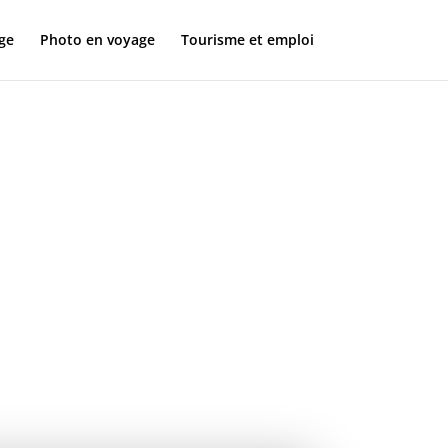
ge
Photo en voyage
Tourisme et emploi
on en
ançaise