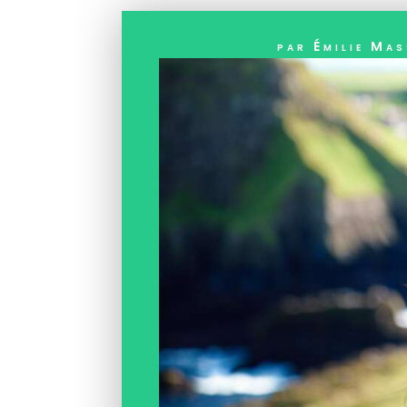
par
Émilie Ma