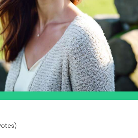
votes)