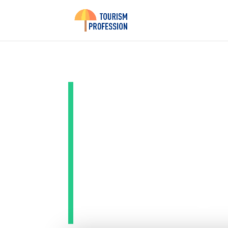
Conseils
Irlande 
témoign