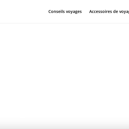
Conseils voyages
Accessoires de voya
 d’expatriati
du Nord :
age d’une Fr