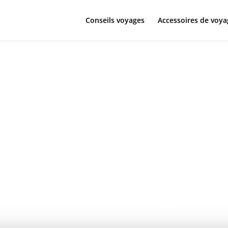
Conseils voyages
Accessoires de voya
 d’expatriation
ortunités pou
er à l’étranger