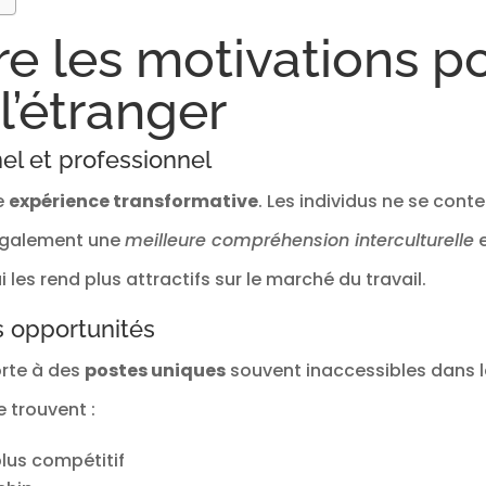
 les motivations p
 l’étranger
el et professionnel
e
expérience transformative
. Les individus ne se cont
 également une
meilleure compréhension interculturelle
e
 les rend plus attractifs sur le marché du travail.
 opportunités
orte à des
postes uniques
souvent inaccessibles dans le
e trouvent :
plus compétitif