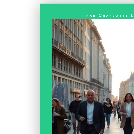
par
Charlotte L