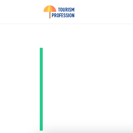
Conseils
les opp
travaill