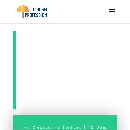
Expatriation : les
indispensables
pour un bilan de
santé avant le
départ
par
Charlotte Lefèvre
|
15 Jan,