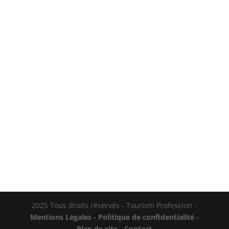
Dans la jungle des casques à
réduction de bruit, difficile de s'y
retrouver entre les mastodontes du
marché et les alternatives plus
accessibles. Le Silensys E7 fait partie
de cette seconde catégorie, avec la
promesse d'une suppression active du
bruit, d'une autonomie...
2025 Tous droits réservés - Tourism Profession -
Mentions Légales -
Politique de confidentialité -
Plan de site
-
Contact