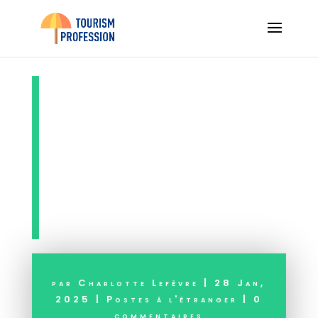
Expatriation :
pourquoi est-il
essentiel de
s’assurer ?
par
Charlotte Lefèvre
|
28 Jan,
2025
|
Postes à l'étranger
|
0
commentaires