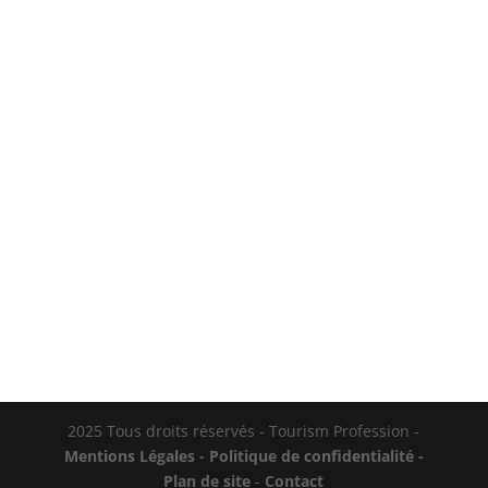
Sennheiser signe avec l'ACCENTUM Plus
un casque sans fil qui vise à séduire les
voyageurs comme les étudiants, avec
une promesse alléchante : une
réduction de bruit hybride adaptative
couplée à une autonomie de 50
heures. Positionné entre le milieu et le
haut de...
2025 Tous droits réservés - Tourism Profession -
Mentions Légales -
Politique de confidentialité -
Plan de site
-
Contact