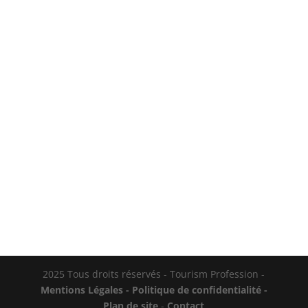
Le télétravail et les réunions hybrides
ont transformé nos usages audio
quotidiens. Le Plantronics Voyager
Surround 80 UC se positionne comme
un casque dédié aux professionnels
exigeants, avec une certification
Teams et une connectique USB-C mise
en avant. Voici ce...
2025 Tous droits réservés - Tourism Profession -
Mentions Légales -
Politique de confidentialité -
Plan de site
-
Contact