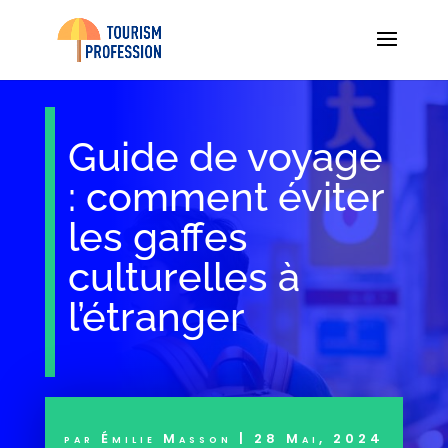
Guide de voyage
: comment éviter
les gaffes
culturelles à
l’étranger
par
Émilie Masson
|
28 Mai, 2024