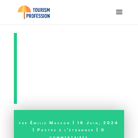
Guide de voyage
: prévenir les
maladies en
pays tropicaux
par
Émilie Masson
|
16 Juin, 2024
|
Postes à l'étranger
|
0
commentaires