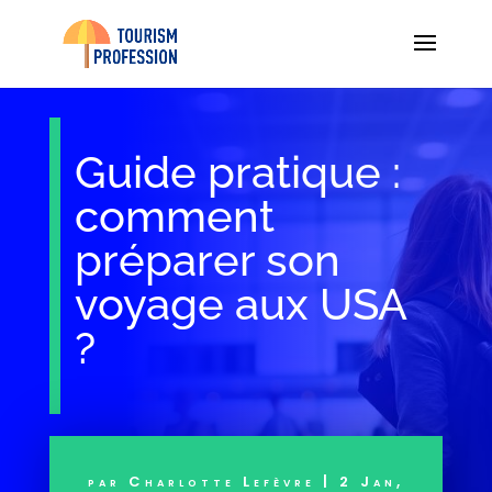
Guide pratique :
comment
préparer son
voyage aux USA
?
par
Charlotte Lefèvre
|
2 Jan,