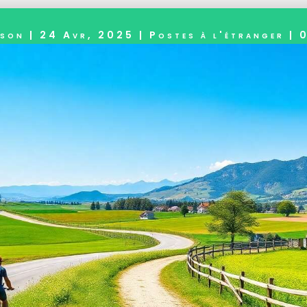
sson
|
24 Avr, 2025
|
Postes à l'étranger
|
0