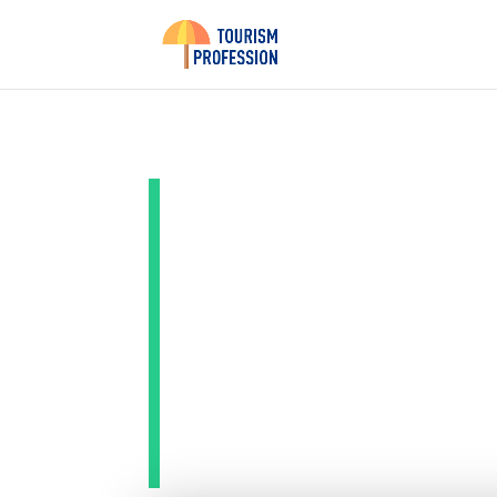
Guide p
sans av
vacanc