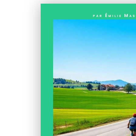
par
Émilie Ma