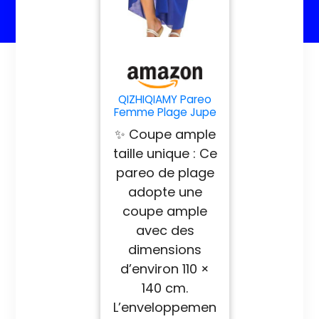
QIZHIQIAMY Pareo
Femme Plage Jupe
de Plage Femme
✨ Coupe ample
Cache-Maillots et
Sarongs Femmes
taille unique : Ce
Pareo Femmes
pareo de plage
Maillot de Bain pour
Plages, Stations
adopte une
Balnéaires et Léger,
coupe ample
Vacances et
Respirant (Bleu)
avec des
dimensions
d’environ 110 ×
140 cm.
L’enveloppemen