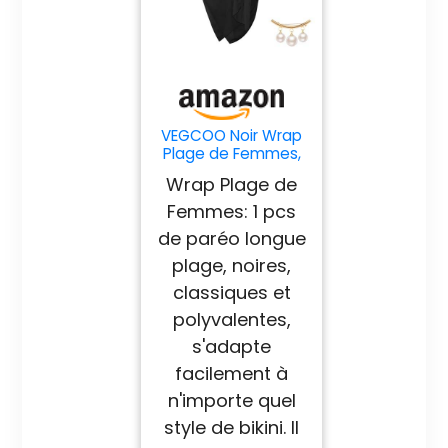
VEGCOO Noir Wrap
Plage de Femmes,
Couverture de Bikini
Wrap Plage de
Jupes Wrap avec
Boucle Anti-
Femmes: 1 pcs
Exposition, Jupe de
de paréo longue
Sarong Femmes,
pour Maillot de Bain
plage, noires,
en Mousseline
classiques et
polyvalentes,
s'adapte
facilement à
n'importe quel
style de bikini. Il