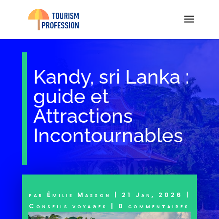
Kandy, sri Lanka :
guide et
Attractions
Incontournables
par
Émilie Masson
|
21 Jan, 2026
|
Conseils voyages
|
0 commentaires