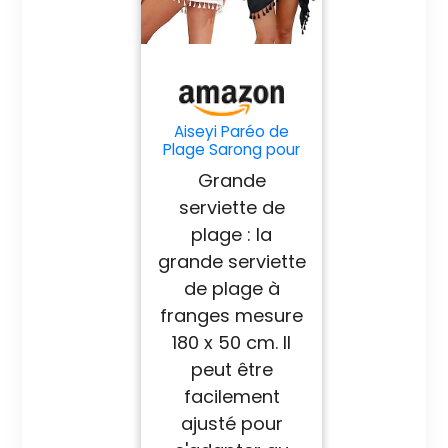
Aiseyi Paréo de
Plage Sarong pour
Femme Grand Lot
Grande
de 2 en Mousseline
de Soie avec
serviette de
Franges Noir/Blanc,
plage : la
Noir/blanc, taille
unique
grande serviette
de plage à
franges mesure
180 x 50 cm. Il
peut être
facilement
ajusté pour