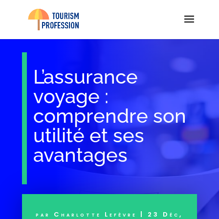
L’assurance
voyage :
comprendre son
utilité et ses
avantages
par
Charlotte Lefèvre
|
23 Déc,