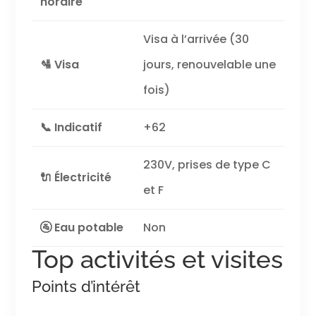
horaire
Visa à l’arrivée (30
🛂 Visa
jours, renouvelable une
fois)
📞 Indicatif
+62
230V, prises de type C
🔌 Électricité
et F
🚰 Eau potable
Non
Top activités et visites
Points d’intérêt