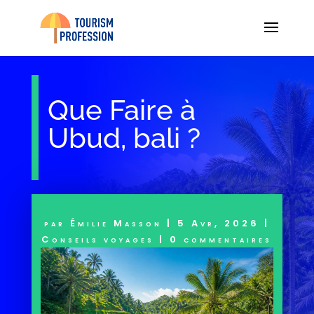
Que Faire à
Ubud, bali ?
par
Émilie Masson
|
5 Avr, 2026
|
Conseils voyages
|
0 commentaires