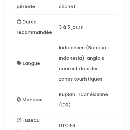
période
sèche)
⏱️ Durée
3 à 5 jours
recommandée
Indonésien (Bahasa
Indonesia), anglais
🗣️ Langue
courant dans les
zones touristiques
Rupiah indonésienne
💱 Monnaie
(IDR)
🕐 Fuseau
UTC+8