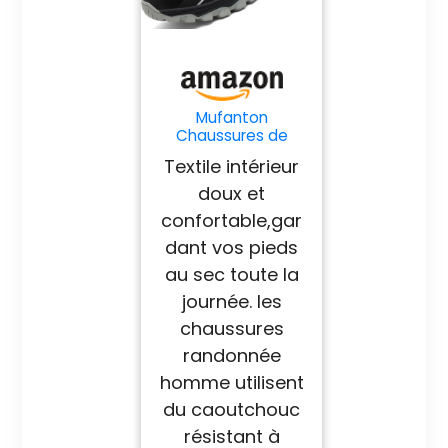
Mufanton
Chaussures de
Randonnée Homme
Textile intérieur
Chaussures de
Trekking
doux et
Antidérapantes
confortable,gar
Respirant
Chaussure de
dant vos pieds
Marche Stabilité
au sec toute la
Sneakers,Noir,EU39
journée. les
chaussures
randonnée
homme utilisent
du caoutchouc
résistant à