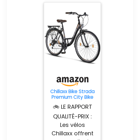
Chillaxx Bike Strada
Premium City Bike
en 26 et 28 pouces
🚲 LE RAPPORT
- Vélo pour filles,
garçons, hommes
QUALITÉ-PRIX :
et femmes - 21
Les vélos
vitesses - Vélo
hollandais Citybike
Chillaxx offrent
(28 pouces, Noir