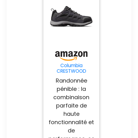
Columbia
CRESTWOOD
Chaussures Basses
Randonnée
De Randonnée Et
Trekking Homme,
pénible : la
Noir (Shark x
combinaison
Columbia Grey), 44
EU
parfaite de
haute
fonctionnalité et
de