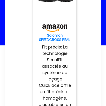
Salomon
SPEEDCROSS PEAK
Chaussures de
Fit précis: La
randonnée pour
homme
technologie
SensiFit
associée au
système de
laçage
Quicklace offre
un fit précis et
homogène,
ajustable en un