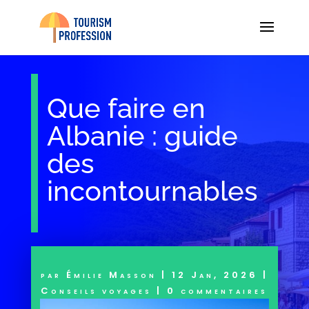
Que faire en
Albanie : guide
des
incontournables
par
Émilie Masson
|
12 Jan, 2026
|
Conseils voyages
|
0 commentaires