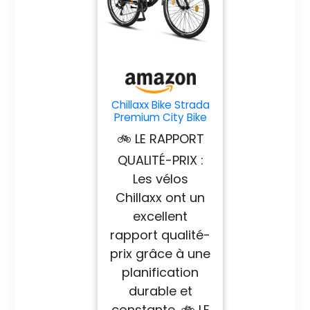
Chillaxx Bike Strada
Premium City Bike
en 26 et 28 pouces
🚲 LE RAPPORT
- Vélo pour filles,
garçons, hommes
QUALITÉ-PRIX :
et femmes - 21
Les vélos
vitesses - Vélo
hollandais Citybike
Chillaxx ont un
(26 pouces, Noir-
excellent
Marron frein en V)
rapport qualité-
prix grâce à une
planification
durable et
constante. 🚲 LE