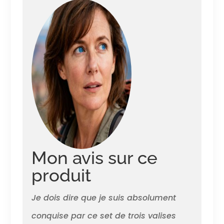
pivotantes à 360°
pour une mobilité
fluide et sans effort
dans les aéroports
et gares. SÉCURITÉ —
Système de
verrouillage intégré
pour sécuriser vos
affaires lors de vos
voyages. CONFORT
— Poignée
télescopique
réglable pour
s’adapter à votre
Mon avis sur ce
taille et faciliter le
transport.
produit
Je dois dire que je suis absolument
conquise par ce set de trois valises