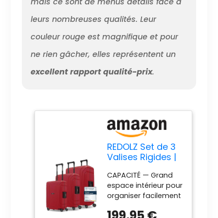
mais ce sont de menus détails face à
leurs nombreuses qualités. Leur
couleur rouge est magnifique et pour
ne rien gâcher, elles représentent un
excellent rapport qualité-prix
.
REDOLZ Set de 3
Valises Rigides |
sans Fermeture
CAPACITÉ — Grand
Éclair | Lot de
espace intérieur pour
Bagages en
organiser facilement
Polypropylène |
vêtements et
Fermeture 3
199,95 €
accessoires lors de