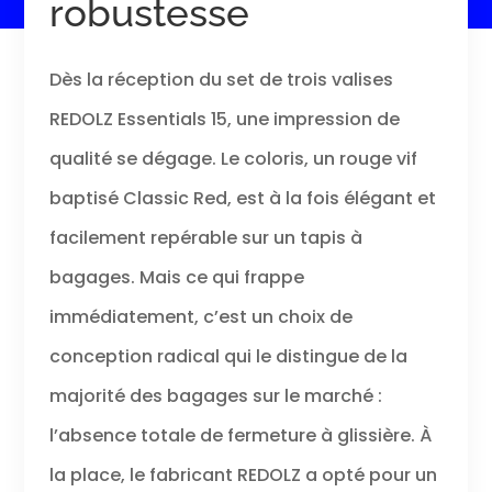
robustesse
et gares. SÉCURITÉ —
Système de
verrouillage intégré
Dès la réception du set de trois valises
pour sécuriser vos
affaires lors de vos
REDOLZ Essentials 15, une impression de
voyages. CONFORT
— Poignée
qualité se dégage. Le coloris, un rouge vif
télescopique
baptisé Classic Red, est à la fois élégant et
réglable pour
s’adapter à votre
facilement repérable sur un tapis à
taille et faciliter le
transport.
bagages. Mais ce qui frappe
immédiatement, c’est un choix de
conception radical qui le distingue de la
majorité des bagages sur le marché :
l’absence totale de fermeture à glissière. À
la place, le fabricant REDOLZ a opté pour un