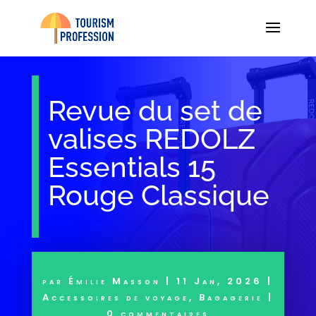
Revue du set de
valises REDOLZ
Essentials 15
Rouge Classique
par
Émilie Masson
|
11 Jan, 2026
|
Accessoires de voyage
,
Bagagerie
|
0 commentaires