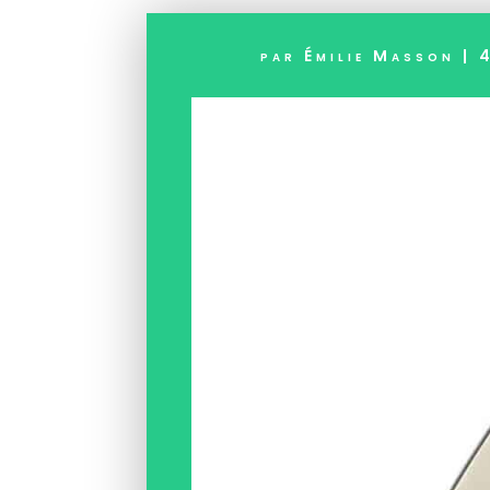
par
Émilie Masson
|