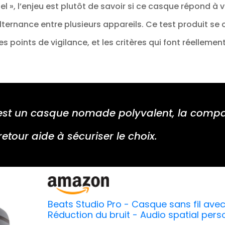
el », l’enjeu est plutôt de savoir si ce casque répond à 
lternance entre plusieurs appareils. Ce test produit se 
es points de vigilance, et les critères qui font réellemen
é est un casque nomade polyvalent, la compa
etour aide à sécuriser le choix.
Beats Studio Pro - Casque sans fil avec
Réduction du bruit - Audio spatial pers