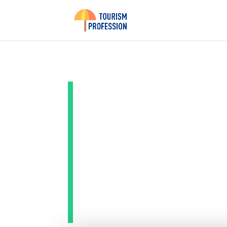
Test : b
casque 
réducti