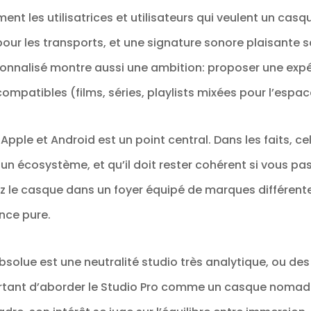
ent les utilisatrices et utilisateurs qui veulent un casqu
pour les transports, et une signature sonore plaisante
rsonnalisé montre aussi une ambition: proposer une exp
patibles (films, séries, playlists mixées pour l’espac
ple et Android est un point central. Dans les faits, cel
 un écosystème, et qu’il doit rester cohérent si vous p
ez le casque dans un foyer équipé de marques différent
nce pure.
 absolue est une neutralité studio très analytique, ou d
portant d’aborder le Studio Pro comme un casque nom