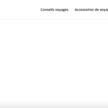
Conseils voyages
Accessoires de voya
eats studio pr
sans fil avec
on du bruit