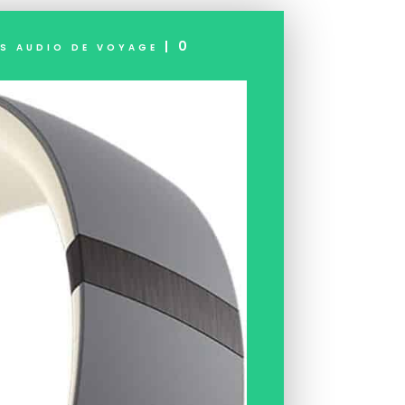
s audio de voyage
|
0