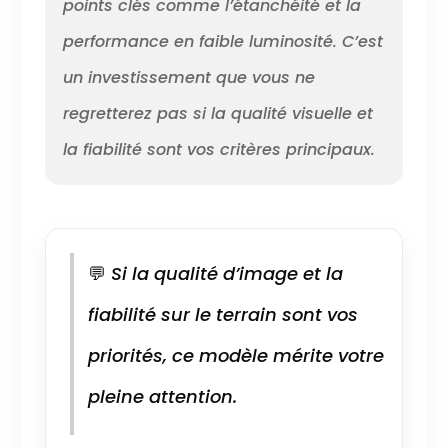
points clés comme l’étanchéité et la
nette prête pour
tous les
performance en faible luminosité. C’est
scénarios rend
l’enregistrement
un investissement que vous ne
en extérieur et le
revisionnement
regretterez pas si la qualité visuelle et
amusants à
la fiabilité sont vos critères principaux.
nouveau.
Séquences ultra-
stables –
Obtenez des
séquences
stables et de
💬
Si la qualité d’image et la
haute qualité
avec
fiabilité sur le terrain sont vos
HorizonSteady à
360°[17]. Idéal
priorités, ce modèle mérite votre
pour le vlogging
et la capture de
pleine attention.
sports depuis
n’importe quelle
perspective,