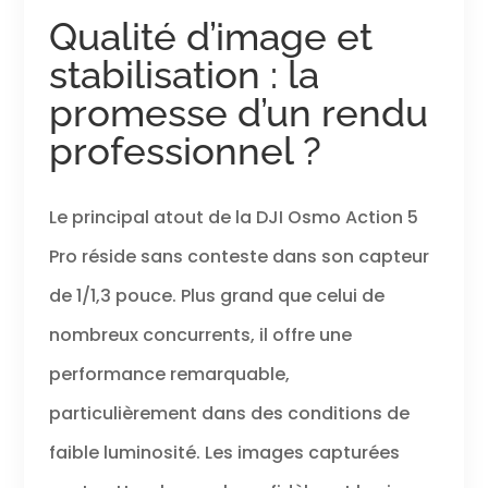
environnements
Qualité d’image et
sombres. Suivi
optimisé du sujet –
stabilisation : la
Puce de 4 nm pour
un cadrage rapide
promesse d’un rendu
et fiable. Gardez
professionnel ?
les sujets en
mouvement rapide
centrés[7]. La puce
de 4 nm assure un
Le principal atout de la DJI Osmo Action 5
cadrage fluide et
Pro réside sans conteste dans son capteur
rapide en 16:9 ou
9:16. Utilisation
de 1/1,3 pouce. Plus grand que celui de
durable en toutes
conditions –
nombreux concurrents, il offre une
Profitez de la
satisfaction d’une
performance remarquable,
autonomie allant
particulièrement dans des conditions de
jusqu’à 4 heures[1].
Solution idéale
faible luminosité. Les images capturées
pour tous les
scénarios,