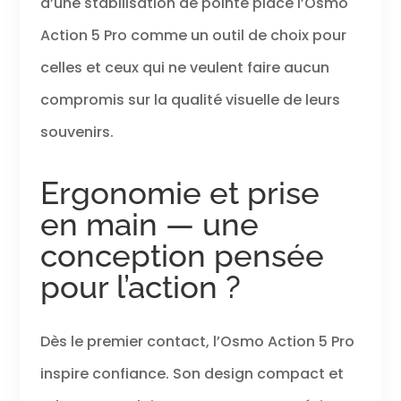
d’une stabilisation de pointe place l’Osmo
nécessiter de
récepteur. Parfait
Action 5 Pro comme un outil de choix pour
pour le vlogging à
moto, le ski, le vlog
celles et ceux qui ne veulent faire aucun
solo. Bundle
Standard avec
compromis sur la qualité visuelle de leurs
accessoires
souvenirs.
standard – Offre la
flexibilité d’une
mise à niveau
Ergonomie et prise
sélective, parfait
pour les activités
en main — une
de plein air simples.
conception pensée
Idéal pour les
créatifs ou toute
pour l’action ?
personne
souhaitant
capturer la vie
Dès le premier contact, l’Osmo Action 5 Pro
quotidienne.
inspire confiance. Son design compact et