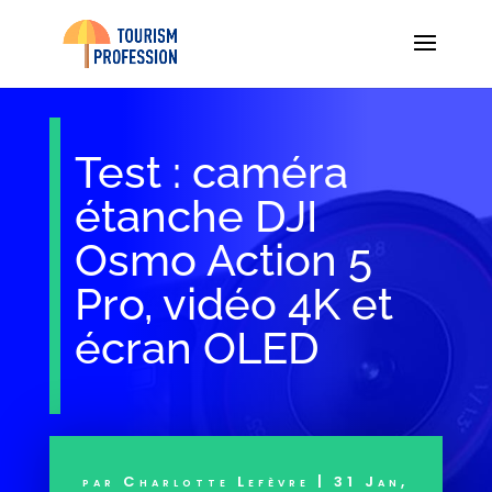
Test : caméra
étanche DJI
Osmo Action 5
Pro, vidéo 4K et
écran OLED
par
Charlotte Lefèvre
|
31 Jan,