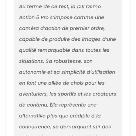
d’une autonomie
Au terme de ce test, la DJI Osmo
allant jusqu’à 4
heures[1].
Action 5 Pro s’impose comme une
Solution idéale
caméra d’action de premier ordre,
pour tous les
scénarios,
capable de produire des images d’une
assurant des
performances
qualité remarquable dans toutes les
continues et un
situations. Sa robustesse, son
enregistrement
ininterrompu.
autonomie et sa simplicité d’utilisation
Contrôle précis
et vibrant –
en font une alliée de choix pour les
Profitez de
couleurs
aventuriers, les sportifs et les créateurs
vibrantes et
de contenu. Elle représente une
fidèles à la réalité
avec deux
alternative plus que crédible à la
écrans tactiles
OLED. Une
concurrence, se démarquant sur des
visualisation