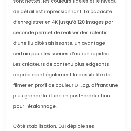
sont nettes, les couleurs fidèles et le niveau
assurant des
de détail est impressionnant. La capacité
performances
continues et un
d’enregistrer en 4K jusqu’à 120 images par
enregistrement
ininterrompu.
seconde permet de réaliser des ralentis
Contrôle précis et
vibrant – Profitez
d’une fluidité saisissante, un avantage
de couleurs
certain pour les scènes d’action rapides.
vibrantes et fidèles
à la réalité avec
Les créateurs de contenu plus exigeants
deux écrans
tactiles OLED. Une
apprécieront également la possibilité de
visualisation nette
filmer en profil de couleur D-Log, offrant une
prête pour tous les
scénarios rend
plus grande latitude en post-production
l’enregistrement en
extérieur et le
pour l’étalonnage.
revisionnement
amusants à
nouveau.
Côté stabilisation, DJI déploie ses
Séquences ultra-