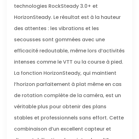
stables – Obtenez
technologies RockSteady 3.0+ et
des séquences
stables et de
HorizonSteady. Le résultat est à la hauteur
haute qualité avec
des attentes : les vibrations et les
HorizonSteady à
360°[17]. Idéal pour
secousses sont gommées avec une
le vlogging et la
capture de sports
efficacité redoutable, même lors d’activités
depuis n’importe
intenses comme le VTT ou la course à pied.
quelle perspective,
quelle que soit la
La fonction HorizonSteady, qui maintient
secousse. Audio
professionnel –
l’horizon parfaitement à plat même en cas
Capturez un audio
clair avec la
de rotation complète de la caméra, est un
connexion au
véritable plus pour obtenir des plans
microphone DJI et
obtenez l’audio de
stables et professionnels sans effort. Cette
l’émetteur DJI Mic
2/Mic Mini
combinaison d’un excellent capteur et
directement sans