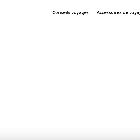
Conseils voyages
Accessoires de voya
 la caméra d’a
on pour spor
s