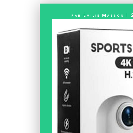
par
Émilie Masson
|