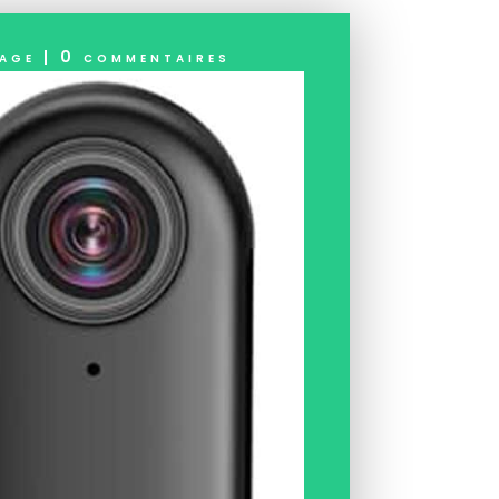
age
|
0 commentaires