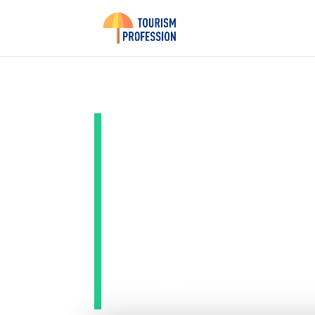
Test de
Nisanmo
aguerri