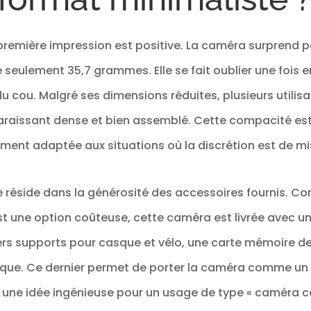
polyvalent pour diverses applications 🧲 Installat
caméra portative est livrée avec de multiples a
installation illimitée : fixation sur surfaces métall
a première impression est positive. La caméra surprend pa
clip aimanté pour une utilisation comme caméra 
clip rotatif 360° au boîtier étanche pour l'instal
eulement 35,7 grammes. Elle se fait oublier une fois en
planche comme caméra casque. Ou fixez-la avec
velcro sur un bras, un arbre ou un collier d’anim
u cou. Malgré ses dimensions réduites, plusieurs utilis
uniques. Aucun outil required pour des prises de 
 paraissant dense et bien assemblé. Cette compacité es
Batterie Longue Durée Intégrée de 800 mAh. Cet
offre jusqu’à 120 minutes d’enregistrement contin
ement adaptée aux situations où la discrétion est de mi
randonnée, le cyclisme ou diverses activités. Co
de caméra vlog, caméra portative, caméra pour
caméra casque et caméra de dashcam. Cette 
ffre réside dans la générosité des accessoires fournis. 
l’enregistrement pendant la charge, pour ne ja
moment précieux
t une option coûteuse, cette caméra est livrée avec 
ers supports pour casque et vélo, une carte mémoire de 
que. Ce dernier permet de porter la caméra comme un col
 une idée ingénieuse pour un usage de type « caméra co