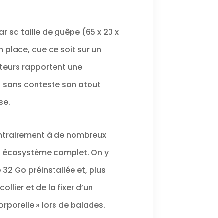
ion Partout. Cette mini
ccessoires pour une
iques (vélo, porte) via
r sa taille de guêpe (65 x 20 x
poitrine. Associez le
ler sur un casque ou une
 place, que ce soit sur un
 la sangle en silicone
al pour des angles
ateurs rapportent une
vue mains libres 🔋
t sans conteste son atout
te mini caméra sportive
u, idéale pour la
se.
mbine les fonctionnalités
 animaux, caméra vélo,
caméra vélo supporte
Contrairement à de nombreux
mais manquer un
un écosystème complet. On y
32 Go préinstallée et, plus
lier et de la fixer d’un
rporelle » lors de balades.