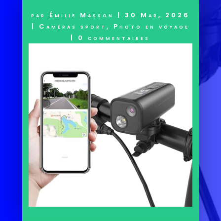
par
Émilie Masson
|
30 Mar, 2026
|
Caméras sport
,
Photo en voyage
|
0 commentaires