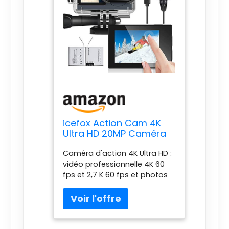
icefox Action Cam 4K
Ultra HD 20MP Caméra
sous-Marine étanche
Caméra d'action 4K Ultra HD :
40 m 170 degrés Ultra
vidéo professionnelle 4K 60
Grand Angle WiFi
fps et 2,7 K 60 fps et photos
stabilisation Glace avec
20 MP, avec jusqu'à 30
Double Batterie 1350
images par seconde pour de
mAh Gris foncé
superbes photos, ce qui
signifie une résolution 4 fois
des caméras HD classiques.