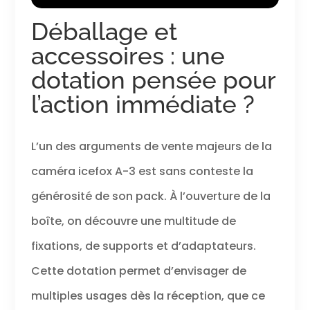
résolution 4 fois
Déballage et
des caméras HD
classiques. Prend
accessoires : une
en charge la
carte micro SD
dotation pensée pour
jusqu'à 128 Go.
l’action immédiate ?
Caméra étanche
de 40 m :
caméra d'action
4K avec boîtier
L’un des arguments de vente majeurs de la
étanche IP68,
caméra icefox A-3 est sans conteste la
étanche à l'eau
jusqu'à 130 pieds
générosité de son pack. À l’ouverture de la
40 m. Idéal pour
les sports
boîte, on découvre une multitude de
nautiques tels
que la natation,
fixations, de supports et d’adaptateurs.
la conduite, le
Cette dotation permet d’envisager de
surf, etc. Avec
des tonnes
multiples usages dès la réception, que ce
d'accessoires