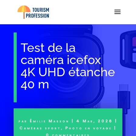
Test de la
caméra icefox
4K UHD étanche
40 m
par
Émilie Masson
|
4 Mar, 2026
|
Caméras sport
,
Photo en voyage
|
0 commentaires