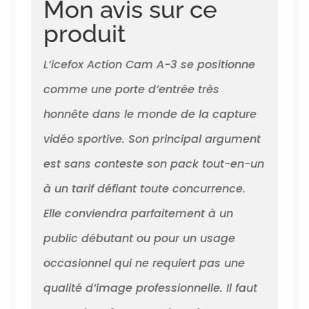
Mon avis sur ce
grand angle de 170° permet à
la caméra d'action de
produit
prendre des photos épiques
de paysages ou de moments
L’icefox Action Cam A-3 se positionne
importants. Contrôle du
poignet sans fil et 2 batteries
comme une porte d’entrée très
rechargeables : la
télécommande sans fil 2,4 G
honnête dans le monde de la capture
au poignet rend la prise de
vidéo sportive. Son principal argument
photos et de vidéos
extrêmement pratique -
est sans conteste son pack tout-en-un
appuyez simplement sur le
bouton de la télécommande.
à un tarif défiant toute concurrence.
Contrôle total de votre
caméra d'action avec la
Elle conviendra parfaitement à un
télécommande. Vous pouvez
public débutant ou pour un usage
capturer votre monde d'une
toute nouvelle manière. La
occasionnel qui ne requiert pas une
caméra d'action 4K Icefox est
livrée avec 2 batteries
qualité d’image professionnelle. Il faut
rechargeables de 1350 mAh,