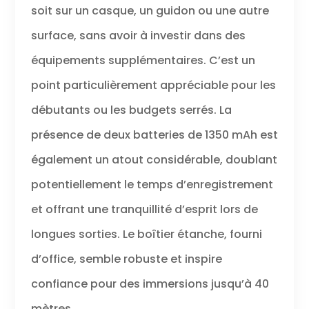
gratuits, vous
soit sur un casque, un guidon ou une autre
pouvez le
surface, sans avoir à investir dans des
convertir pour
diverses activités
équipements supplémentaires. C’est un
extrêmes en
intérieur et en
point particulièrement appréciable pour les
extérieur.
Microphone
débutants ou les budgets serrés. La
externe et ultra
présence de deux batteries de 1350 mAh est
grand angle de
170° : le
également un atout considérable, doublant
microphone
externe de la
potentiellement le temps d’enregistrement
caméra d'action
et offrant une tranquillité d’esprit lors de
permet des
vidéos claires
longues sorties. Le boîtier étanche, fourni
même dans des
environnements
d’office, semble robuste et inspire
bruyants.
L'objectif ultra
confiance pour des immersions jusqu’à 40
grand angle de
mètres.