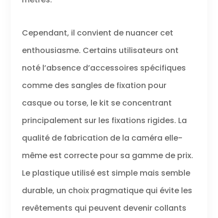
170° permet à la
caméra d'action
de prendre des
photos épiques
Cependant, il convient de nuancer cet
de paysages ou
enthousiasme. Certains utilisateurs ont
de moments
importants.
noté l’absence d’accessoires spécifiques
Contrôle du
poignet sans fil
comme des sangles de fixation pour
et 2 batteries
casque ou torse, le kit se concentrant
rechargeables :
la
principalement sur les fixations rigides. La
télécommande
sans fil 2,4 G au
qualité de fabrication de la caméra elle-
poignet rend la
prise de photos
même est correcte pour sa gamme de prix.
et de vidéos
Le plastique utilisé est simple mais semble
extrêmement
pratique -
durable, un choix pragmatique qui évite les
appuyez
simplement sur
revêtements qui peuvent devenir collants
le bouton de la