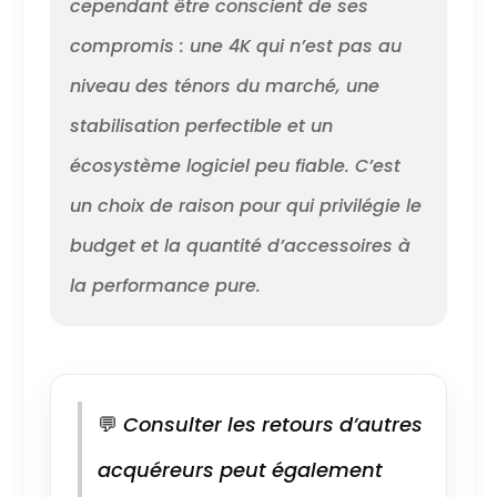
cependant être conscient de ses
de sorte que vous n'avez plus
à vous soucier du temps
compromis : une 4K qui n’est pas au
d'enregistrement de votre
caméra d'action. WiFi intégré
niveau des ténors du marché, une
et HDMI : il suffit de
télécharger l'application sur
stabilisation perfectible et un
votre téléphone ou votre
écosystème logiciel peu fiable. C’est
tablette et de vous connecter
à cette caméra d'action. La
un choix de raison pour qui privilégie le
connectivité Wi-Fi se situe
entre 8 et 15 mètres à
budget et la quantité d’accessoires à
l'extérieur, vous pouvez
la performance pure.
connecter votre appareil
intelligent sans fil.
💬
Consulter les retours d’autres
acquéreurs peut également