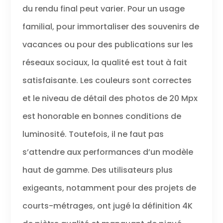
de votre caméra
du rendu final peut varier. Pour un usage
d'action. WiFi
intégré et HDMI : il
familial, pour immortaliser des souvenirs de
suffit de
vacances ou pour des publications sur les
télécharger
l'application sur
réseaux sociaux, la qualité est tout à fait
votre téléphone
ou votre tablette
satisfaisante. Les couleurs sont correctes
et de vous
et le niveau de détail des photos de 20 Mpx
connecter à
cette caméra
est honorable en bonnes conditions de
d'action. La
connectivité Wi-
luminosité. Toutefois, il ne faut pas
Fi se situe entre 8
et 15 mètres à
s’attendre aux performances d’un modèle
l'extérieur, vous
haut de gamme. Des utilisateurs plus
pouvez
connecter votre
exigeants, notamment pour des projets de
appareil
intelligent sans
courts-métrages, ont jugé la définition 4K
fil.