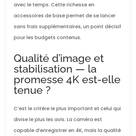
avec le temps. Cette richesse en
télécommande.
Contrôle total de
accessoires de base permet de se lancer
votre caméra
d'action avec la
sans frais supplémentaires, un point décisif
télécommande.
Vous pouvez
pour les budgets contenus.
capturer votre
monde d'une
Qualité d’image et
toute nouvelle
manière. La
stabilisation — la
caméra d'action
4K Icefox est
promesse 4K est-elle
livrée avec 2
tenue ?
batteries
rechargeables
de 1350 mAh, de
sorte que vous
C’est le critère le plus important et celui qui
n'avez plus à
divise le plus les avis. La caméra est
vous soucier du
temps
capable d’enregistrer en 4K, mais la qualité
d'enregistrement