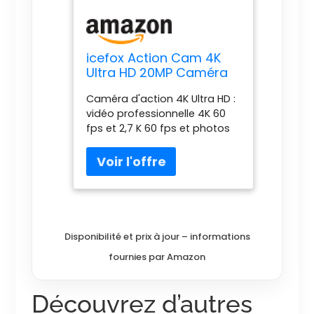
icefox Action Cam 4K
Ultra HD 20MP Caméra
sous-Marine étanche
Caméra d'action 4K Ultra HD :
40 m 170 degrés Ultra
vidéo professionnelle 4K 60
Grand Angle WiFi
fps et 2,7 K 60 fps et photos
stabilisation Glace avec
20 MP, avec jusqu'à 30
Double Batterie 1350
images par seconde pour de
mAh Gris foncé
superbes photos, ce qui
signifie une résolution 4 fois
des caméras HD classiques.
Prend en charge la carte
micro SD jusqu'à 128 Go.
Disponibilité et prix à jour – informations
Caméra étanche de 40 m :
fournies par Amazon
caméra d'action 4K avec
boîtier étanche IP68, étanche
à l'eau jusqu'à 130 pieds 40 m.
Découvrez d’autres
Idéal pour les sports