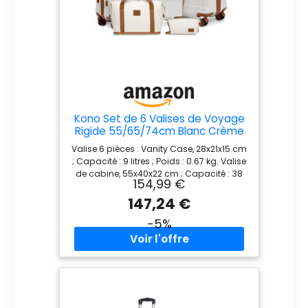
Kono Set de 6 Valises de Voyage
Rigide 55/65/74cm Blanc Crème
Valise 6 pièces : Vanity Case, 28x21x15 cm
; Capacité : 9 litres ; Poids : 0.67 kg. Valise
de cabine, 55x40x22 cm ; Capacité : 38
154,99 €
litres ; Poids : 2.5 kg. Valise moyenne,
65x41x26 cm ; Capacité : 64 litres ; Poids :
147,24 €
3.1 kg. Valise grande, 74x48x30 cm ;
-5%
Capacité : 100 litres ; Poids : 4 kg. Sac de
week-end, 40x30x22 cm ; Poids : 0.64 kg.
Trousse de toilette, 22x12x9 cm ; Poids : 0.11
kg. Ce set de 6 valises de voyage répond
à tous vos besoins de déplacement.
Matériau : La coque rigide de la valise à 4
roulettes est fabriquée en ABS de haute