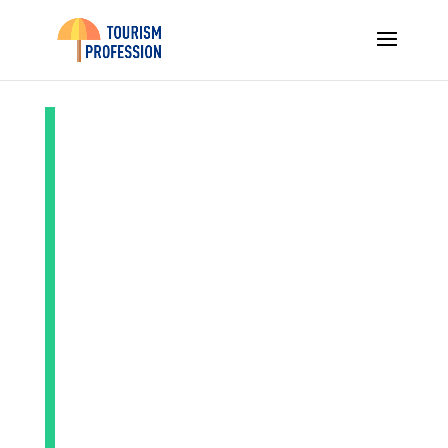
Test de la valise
LEVEL8 Serie
Strutturata
Luminosa 28
pouces :
élégance et
robustesse au
rendez-vous