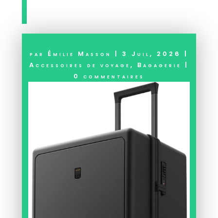
par
Émilie Masson
|
3 Juil, 2026
|
Accessoires de voyage
,
Bagagerie
|
0 commentaires