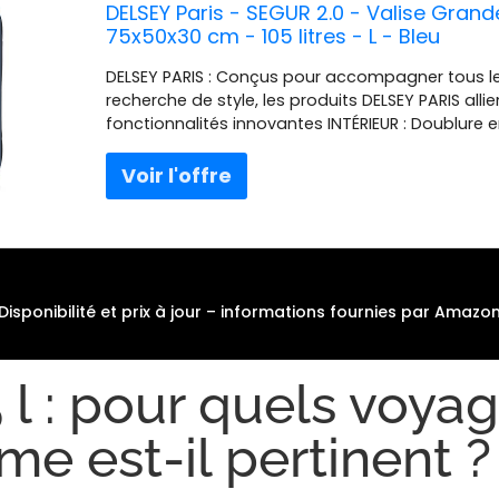
DELSEY Paris - SEGUR 2.0 - Valise Grande
75x50x30 cm - 105 litres - L - Bleu
DELSEY PARIS : Conçus pour accompagner tous le
recherche de style, les produits DELSEY PARIS all
fonctionnalités innovantes INTÉRIEUR : Doublure e
amovible et lavable; Compartiment en filet zipp
sangles réglables EXTÉRIEUR : Un bagage sécurisé
SECURITECH, breveté par DELSEY PARIS et la serrur
multipositions; 4 doubles roues pour une rotation
optimum GARANTIE : Bénéficiez de la garantie int
Pour toutes questions, vous pouvez contacter not
PARIS en utilisant le formulaire de contact disponi
rubrique "Contact" DIMENSIONS : 75,5 cm x 46,5 c
Disponibilité et prix à jour – informations fournies par Amazo
L
 l : pour quels voya
e est-il pertinent ?