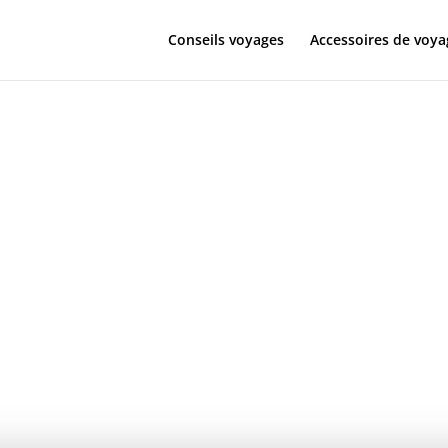
Conseils voyages
Accessoires de voya
la valise rigi
Paris Ségur 2.
taille 105L