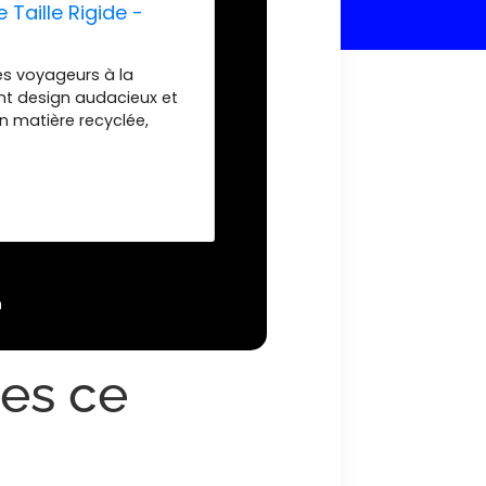
 Taille Rigide -
s voyageurs à la
ient design audacieux et
n matière recyclée,
é, poches zippées et
 grâce au zip
e TSA; Système Trolley
 et une stabilité
ernationale de 5 ans;
re service client DELSEY
ble sur le site delsey,
m x 29,5 cm | 4,5 kg | 86
n
ges ce