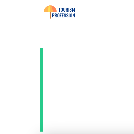
Test de 
Delsey 
grande 