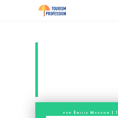
Test de 
robuste
par
Émilie Masson
|