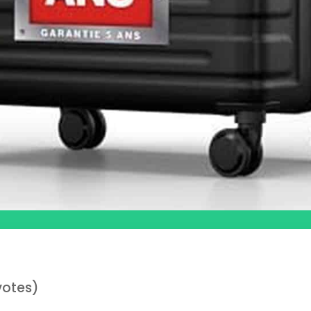
votes)