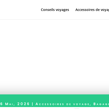
Conseils voyages
Accessoires de voya
la valise Trave
sse et espac
16 Mai, 2026
|
Accessoires de voyage
,
Bagag