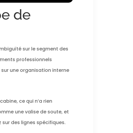
ue les compartiments
buste assurent l'ordre et
pe de
ambiguïté sur le segment des
ements professionnels
t sur une organisation interne
abine, ce qui n’a rien
comme une valise de soute, et
sur des lignes spécifiques.