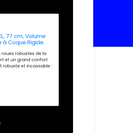
 XL, 77 cm, Volume
se à Coque Rigide
Serrure TSA, Valises,
s roues robustes de la
rt et un grand confort
 robuste et incassable :
une stabilité et une
déale pour tout voyage
 du gain de place -
e 7 à 14 jours et avec un
ccepté par toute
rement. ROUETTES ET
sont interchangeables,
tilisable et sa durée de
ntérieurs pratiques : la
n
te sécurité en