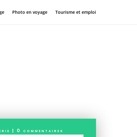
ge
Photo en voyage
Tourisme et emploi
ly XL :
e
erie
|
0 commentaires