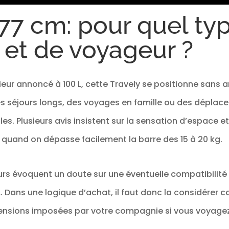
verrouillant votre valise si nécessaire, tandis q
intérieurs bien pensés et la sangle de serrage ro
77 cm: pour quel ty
l'espace à l'intérieur de la valise.
et de voyageur ?
ieur annoncé à 100 L, cette Travely se positionne sans 
s séjours longs, des voyages en famille ou des déplac
es. Plusieurs avis insistent sur la sensation d’espace e
 quand on dépasse facilement la barre des 15 à 20 kg.
urs évoquent un doute sur une éventuelle compatibilité c
 Dans une logique d’achat, il faut donc la considérer 
imensions imposées par votre compagnie si vous voyagez 