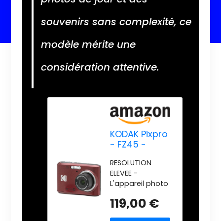
souvenirs sans complexité, ce
modèle mérite une
considération attentive.
KODAK Pixpro
- FZ45 -
Appareil
RESOLUTION
Photo
ELEVEE -
Numérique
L'appareil photo
Compact
Kodak Pixpro
16.44
119,00 €
FZ45 dispose
Mégapixels -
d'un capteur de
Noir