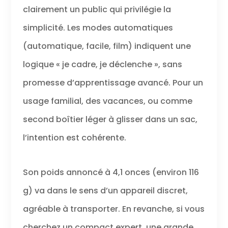
jusqu'à une
clairement un public qui privilégie la
résolution de
720p, pour des
simplicité. Les modes automatiques
souvenirs clairs
et fluides. ÉCRAN
(automatique, facile, film) indiquent une
LCD INCLINABLE -
logique « je cadre, je déclenche », sans
L'écran LCD de
2,7 pouces de
promesse d’apprentissage avancé. Pour un
l'appareil photo
peut être incliné
usage familial, des vacances, ou comme
pour faciliter la
composition de
second boîtier léger à glisser dans un sac,
vos prises de
l’intention est cohérente.
vue, même dans
des angles
difficiles. MODE
Son poids annoncé à 4,1 onces (environ 116
STABLISATEUR
OPTIQUE -
g) va dans le sens d’un appareil discret,
L'appareil photo
Kodak Pixpro
agréable à transporter. En revanche, si vous
FZ45 dispose
d'un mode de
cherchez un compact expert, une grande