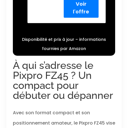
16 mégapixels,
offrant une
résolution élevée
pour des images
détaillées et
nettes. OBJECTIF
PUISSANT -
Disponibilité et prix à jour – informations
L'objectif de
fournies par Amazon
l'appareil photo
est équipé d'un
À qui s’adresse le
zoom optique 4x,
permettant de
Pixpro FZ45 ? Un
capturer des
sujets éloignés
compact pour
avec précision.
débuter ou dépanner
ENREGISTREMENT
VIDEO HD -
L'appareil photo
peut enregistrer
Avec son format compact et son
des vidéos en
haute définition
positionnement amateur, le Pixpro FZ45 vise