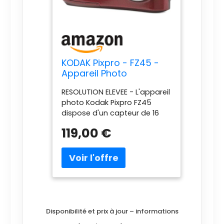
KODAK Pixpro - FZ45 -
Appareil Photo
Numérique Compact
RESOLUTION ELEVEE - L'appareil
16.44 Mégapixels - Noir
photo Kodak Pixpro FZ45
dispose d'un capteur de 16
mégapixels, offrant une
119,00 €
résolution élevée pour des
images détaillées et nettes.
OBJECTIF PUISSANT - L'objectif
de l'appareil photo est équipé
d'un zoom optique 4x,
permettant de capturer des
sujets éloignés avec
précision. ENREGISTREMENT
Disponibilité et prix à jour – informations
VIDEO HD - L'appareil photo