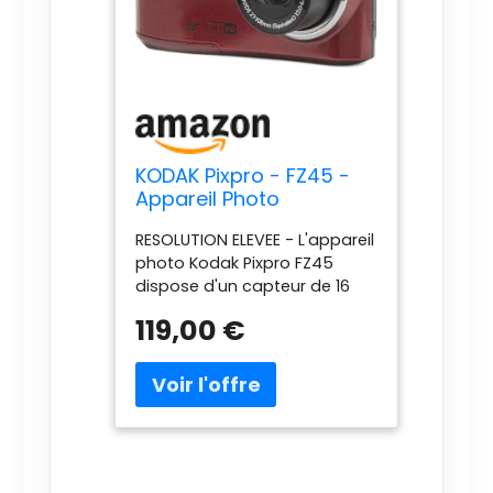
KODAK Pixpro - FZ45 -
Appareil Photo
Numérique Compact
RESOLUTION ELEVEE - L'appareil
16.44 Mégapixels - Noir
photo Kodak Pixpro FZ45
dispose d'un capteur de 16
mégapixels, offrant une
119,00 €
résolution élevée pour des
images détaillées et nettes.
OBJECTIF PUISSANT - L'objectif
de l'appareil photo est équipé
d'un zoom optique 4x,
permettant de capturer des
sujets éloignés avec