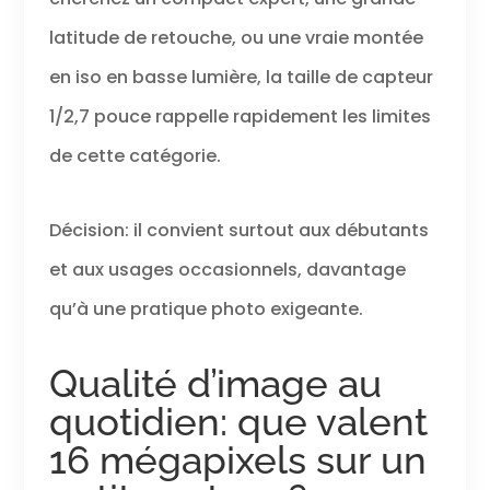
stabilisateur
latitude de retouche, ou une vraie montée
optique, pour
vous permettre
en iso en basse lumière, la taille de capteur
de créer des
images nettes et
1/2,7 pouce rappelle rapidement les limites
précises.
de cette catégorie.
Décision: il convient surtout aux débutants
et aux usages occasionnels, davantage
qu’à une pratique photo exigeante.
Qualité d’image au
quotidien: que valent
16 mégapixels sur un