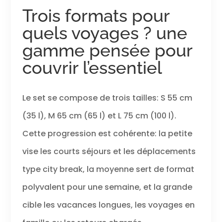
Voyagez en toute sérénité
Trois formats pour
grâce à la serrure intégrée TSA.
Ce système permet aux agents
quels voyages ? une
de sécurité d’ouvrir et de vérifier
vos bagages sans les
gamme pensée pour
endommager, tout en
couvrir l’essentiel
protégeant vos effets
personnels contre tout accès
non autorisé. MOBILITÉ FLUIDE À 8
ROULETTES: Déplacez-vous sans
Le set se compose de trois tailles: S 55 cm
effort dans les aéroports, gares
(35 l), M 65 cm (65 l) et L 75 cm (100 l).
et hôtels grâce aux 8 roulettes
pivotantes multidirectionnelles.
Cette progression est cohérente: la petite
Conçues pour une rotation à
360°, elles assurent une
vise les courts séjours et les déplacements
maniabilité optimale sur toutes
type city break, la moyenne sert de format
les surfaces, réduisant la
fatigue des bras et des épaules
polyvalent pour une semaine, et la grande
pour un voyage agréable.
INTÉRIEUR ORGANISÉ: Gardez vos
cible les vacances longues, les voyages en
affaires bien rangées grâce à
un intérieur astucieusement