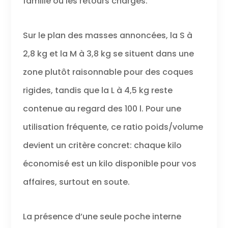
famille ou les retours chargés.
conçu, avec séparateur zippé et
sangles croisées. Ce système
maintient vêtements et
Sur le plan des masses annoncées, la S à
accessoires en place, limite les
2,8 kg et la M à 3,8 kg se situent dans une
plis et optimise l’espace de
rangement. DESIGN FIABLE:
zone plutôt raisonnable pour des coques
Voyagez confortablement
grâce à un système trolley
rigides, tandis que la L à 4,5 kg reste
télescopique en aluminium
robuste et une poignée
contenue au regard des 100 l. Pour une
ergonomique en plastique qui
utilisation fréquente, ce ratio poids/volume
s’adapte naturellement à la
main. Solides et légères, ces
devient un critère concret: chaque kilo
valises offrent un soutien fiable
et une manipulation facile à
économisé est un kilo disponible pour vos
chaque trajet.
affaires, surtout en soute.
La présence d’une seule poche interne