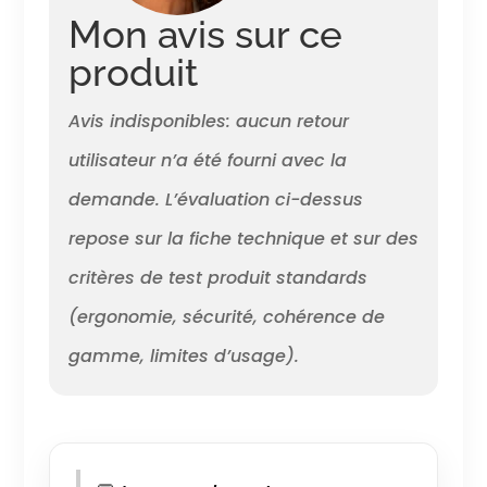
pour une rotation à 360°, elles
Mon avis sur ce
assurent une maniabilité
optimale sur toutes les
produit
surfaces, réduisant la fatigue
des bras et des épaules pour
Avis indisponibles: aucun retour
un voyage agréable. INTÉRIEUR
ORGANISÉ: Gardez vos affaires
utilisateur n’a été fourni avec la
bien rangées grâce à un
intérieur astucieusement
demande. L’évaluation ci-dessus
conçu, avec séparateur zippé
repose sur la fiche technique et sur des
et sangles croisées. Ce
système maintient
critères de test produit standards
vêtements et accessoires en
place, limite les plis et
(ergonomie, sécurité, cohérence de
optimise l’espace de
rangement. DESIGN FIABLE:
gamme, limites d’usage).
Voyagez confortablement
grâce à un système trolley
télescopique en aluminium
robuste et une poignée
ergonomique en plastique qui