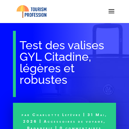
Test des valises
GYL Citadine,
légères et
robustes
par
Charlotte Lefèvre
|
31 Mai,
2026
|
Accessoires de voyage
,
Bagagerie
|
0 commentaires