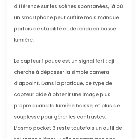
danse, la
différence sur les scènes spontanées, là où
poursuite
d’animaux de
un smartphone peut suffire mais manque
compagnie ou
parfois de stabilité et de rendu en basse
de la randonnée.
Des Vlogs
lumière.
captivants avec
ActiveTrack 6.0 -
Restez aisément
Le capteur 1 pouce est un signal fort : dji
concentré lors
de vos
cherche à dépasser la simple camera
enregistrements
en mouvement.
d’appoint. Dans la pratique, ce type de
Installez votre
capteur aide à obtenir une image plus
Osmo Pocket 3
sur un trépied et
propre quand la lumière baisse, et plus de
effectuez divers
mouvements :
souplesse pour gérer les contrastes.
sauter, danser
ou pirouetter,
L’osmo pocket 3 reste toutefois un outil de
tout en restant