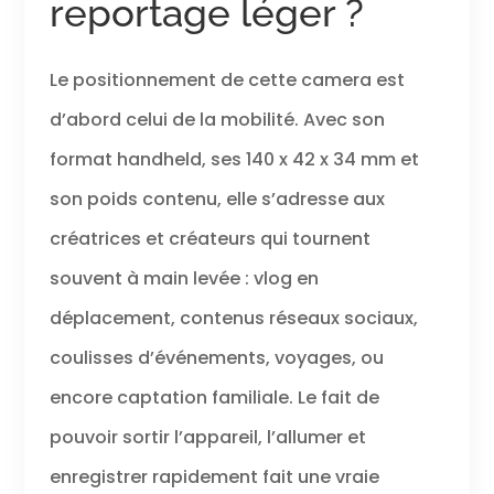
reportage léger ?
l’écran tactile de
2 pouces de
Osmo Pocket 3,
Le positionnement de cette camera est
qui peut être
pivoté pour les
d’abord celui de la mobilité. Avec son
prises de vue
format handheld, ses 140 x 42 x 34 mm et
horizontales et
verticales. Des
son poids contenu, elle s’adresse aux
images ultra-
stables - Plus de
créatrices et créateurs qui tournent
vidéos instables !
La stabilisation
souvent à main levée : vlog en
mécanique à 3
déplacement, contenus réseaux sociaux,
axes poussée de
Osmo Pocket 3
coulisses d’événements, voyages, ou
garantit une
stabilité
encore captation familiale. Le fait de
remarquable.
pouvoir sortir l’appareil, l’allumer et
Profitez de
séquences
enregistrer rapidement fait une vraie
fluides lors de la