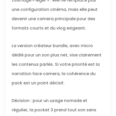
tournage « léger » : elle ne remplace pas
au centre du
cadre. Mise au
une configuration cinéma, mais elle peut
point rapide et
précise - Osmo
devenir une camera principale pour des
Pocket 3 se
formats courts et du vlog exigeant.
verrouille sur
votre sujet pour
des séquences
nettes et claires.
La version créateur bundle, avec micro
Que ce soit pour
dédié pour un son plus net, vise clairement
filmer des
scènes d’action
les contenus parlés. Si votre priorité est la
ou des plans
fixes, la caméra
narration face camera, la cohérence du
garantit la
pack est un point décisif.
capture des
moindres détails.
Dégradés de
couleurs
Décision : pour un usage nomade et
perfectionnés -
régulier, la pocket 3 prend tout son sens
D-Log M et la
prof. de couleur