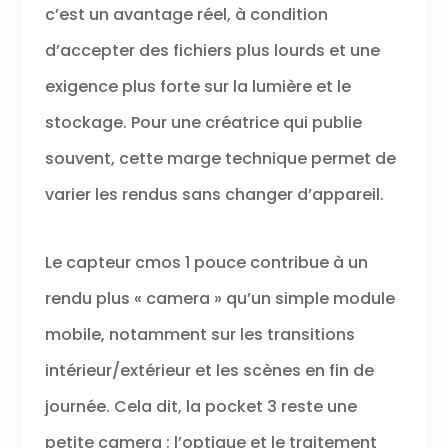
un son cristallin.
c’est un avantage réel, à condition
Des aventures
d’accepter des fichiers plus lourds et une
palpitantes aux
moments
exigence plus forte sur la lumière et le
précieux, cette
caméra
stockage. Pour une créatrice qui publie
compacte
souvent, cette marge technique permet de
donne vie à vos
souvenirs.
varier les rendus sans changer d’appareil.
Compacte et
pratique - Cette
nacelle caméra
Le capteur cmos 1 pouce contribue à un
de poche est
incroyablement
rendu plus « camera » qu’un simple module
portable et
durable, pour
mobile, notamment sur les transitions
vous permettre
de ne manquer
intérieur/extérieur et les scènes en fin de
aucun moment.
journée. Cela dit, la pocket 3 reste une
Partez pour de
grandes et
petite camera : l’optique et le traitement