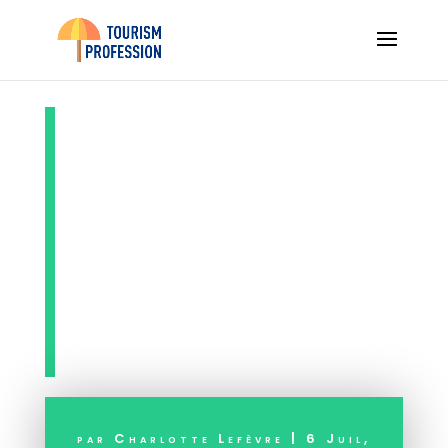
Test dji osmo
pocket 3 :
caméra vlog
compacte et
performante
par
Charlotte Lefèvre
|
6 Juil,