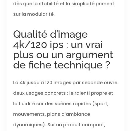
dès que la stabilité et la simplicité priment
10 bits
permettent
sur la modularité.
d’enregistrer plus
d’un milliard de
coul. et d’obtenir
Qualité d’image
des effets visuels
4k/120 ips : un vrai
saisissants lors
de la post-
plus ou un argument
production. Idéal
pour capturer les
de fiche technique ?
levers et
couchers de
soleil. Son
La 4k jusqu’à 120 images par seconde ouvre
immersif -
L’enregistrement
deux usages concrets : le ralenti propre et
stéréo permet
la fluidité sur des scènes rapides (sport,
de capturer un
son de haute
mouvements, plans d’ambiance
qualité et
d’améliorer vos
dynamiques). Sur un produit compact,
vidéos grâce à