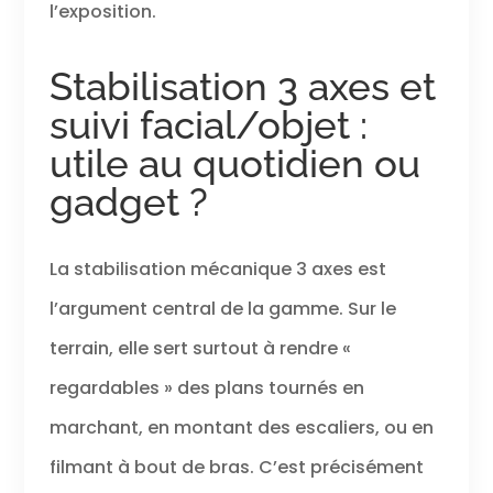
l’exposition.
contenu. DJI
OsmoAudio –
Pocket 3 peut se
Stabilisation 3 axes et
connecter
directement à
suivi facial/objet :
deux émetteurs
utile au quotidien ou
DJI Mic 2/Mic Mini,
assurant un son
gadget ?
de haute qualité
pour les vlogs,
les interviews et
La stabilisation mécanique 3 axes est
les diffusions en
direct tout en
l’argument central de la gamme. Sur le
simplifiant votre
équipement et
terrain, elle sert surtout à rendre «
votre flux de
regardables » des plans tournés en
travail.
marchant, en montant des escaliers, ou en
filmant à bout de bras. C’est précisément