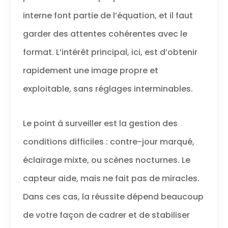
petites
aventures, des
interne font partie de l’équation, et il faut
voyages à
garder des attentes cohérentes avec le
l’étranger aux
réunions de
format. L’intérêt principal, ici, est d’obtenir
famille.
Comprend le kit
rapidement une image propre et
de démarrage
Osmo Pocket 3,
exploitable, sans réglages interminables.
l’émetteur DJI Mic
2, la poignée
batterie, le mini
Le point à surveiller est la gestion des
trépied Osmo,
conditions difficiles : contre-jour marqué,
etc. Filmez plus
loin grâce à une
éclairage mixte, ou scènes nocturnes. Le
autonomie de
batterie
capteur aide, mais ne fait pas de miracles.
prolongée et un
son de qualité
Dans ces cas, la réussite dépend beaucoup
supérieure.
de votre façon de cadrer et de stabiliser
Indispensable à
tout créateur de