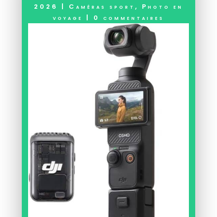
2026
|
Caméras sport
,
Photo en
voyage
|
0 commentaires