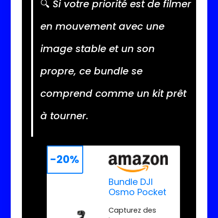
🔍
Si votre priorité est de filmer
en mouvement avec une
image stable et un son
propre, ce bundle se
comprend comme un kit prêt
à tourner.
-20%
Bundle DJI
Osmo Pocket
3 Créateur,
Capturez des
Vlogging