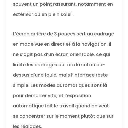
Full HD créatives
souvent un point rassurant, notamment en
ou des clichés
extérieur ou en plein soleil.
vidéo des points
culminants de la
journée
L’écran arrière de 3 pouces sert au cadrage
Enregistrez en
toute confiance :
en mode vue en direct et à la navigation. Il
grce à la mise au
point
ne s’agit pas d’un écran orientable, ce qui
automatique
précise, au viseur
limite les cadrages au ras du sol ou au-
optique, à la
dessus d’une foule, mais l’interface reste
prise de vue en
rafale jusqu'à 3
simple. Les modes automatiques sont là
images par
seconde et au
pour démarrer vite, et l’exposition
processeur
automatique fait le travail quand on veut
d'image DIGIC 4,
vous pouvez
se concentrer sur le moment plutôt que sur
facilement
capturer l'instant
les réglages.