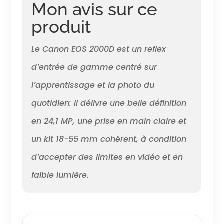
Mon avis sur ce
le résultat directement sur
l'écran LCD de 7,5 cm ou
produit
partager via Wi-Fi et NFC
Contenu de la livraison :
Le Canon EOS 2000D est un reflex
boîtier noir EOS 2000D ; EF-S
18-55 mm F3.5-5.6 III ; Å“illeton
d’entrée de gamme centré sur
EF ; couvercle de boîtier
d'appareil photo R-F-3 ;
l’apprentissage et la photo du
sangle EW-400D ; batterie LP-
quotidien: il délivre une belle définition
E10 ; chargeur de batterie LC-
E10E ; cble d'alimentation pour
en 24,1 MP, une prise en main claire et
chargeur de batterie ; cache
objectif ; bouchon d'objectif ;
un kit 18-55 mm cohérent, à condition
instructions (français non
garanti). Première étape
d’accepter des limites en vidéo et en
L'objectif ne contient pas de
faible lumière.
stabilisateur