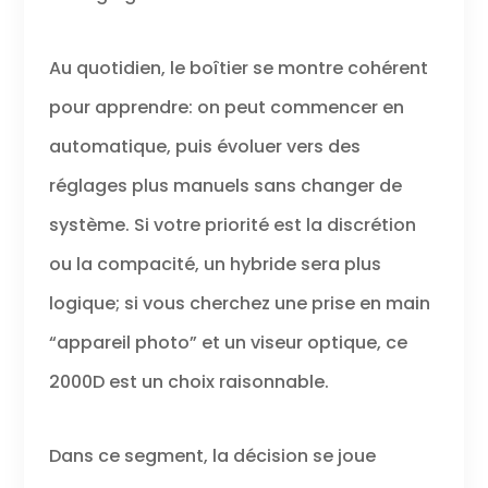
et regarder le
résultat
directement sur
Au quotidien, le boîtier se montre cohérent
l'écran LCD de
7,5 cm ou
pour apprendre: on peut commencer en
partager via Wi-
Fi et NFC
automatique, puis évoluer vers des
Contenu de la
réglages plus manuels sans changer de
livraison : boîtier
noir EOS 2000D ;
système. Si votre priorité est la discrétion
EF-S 18-55 mm
F3.5-5.6 III ;
ou la compacité, un hybride sera plus
Å“illeton EF ;
logique; si vous cherchez une prise en main
couvercle de
boîtier d'appareil
“appareil photo” et un viseur optique, ce
photo R-F-3 ;
sangle EW-400D ;
2000D est un choix raisonnable.
batterie LP-E10 ;
chargeur de
batterie LC-E10E ;
Dans ce segment, la décision se joue
cble
d'alimentation