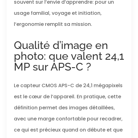
souvent sur l’envie d’apprendre: pour un
pour chargeur de
batterie ; cache
usage familial, voyage et initiation,
objectif ;
l’ergonomie remplit sa mission.
bouchon
d'objectif ;
instructions
Qualité d’image en
(français non
garanti).
photo: que valent 24,1
Première étape
MP sur APS-C ?
L'objectif ne
contient pas de
stabilisateur
Le capteur CMOS APS-C de 24,1 mégapixels
est le cœur de l’appareil. En pratique, cette
définition permet des images détaillées,
avec une marge confortable pour recadrer,
ce qui est précieux quand on débute et que