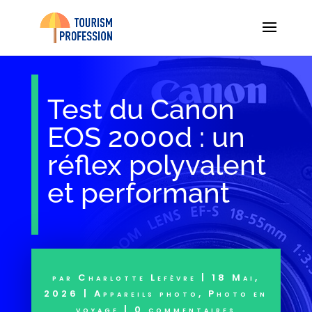
Test du Canon
EOS 2000d : un
réflex polyvalent
et performant
par
Charlotte Lefèvre
|
18 Mai,
2026
|
Appareils photo
,
Photo en
voyage
|
0 commentaires