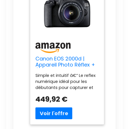
Canon EOS 2000d |
Appareil Photo Réflex +
(APS-C, 24.1 MP, WiFi, Full
Simple et intuitif â€“ Le reflex
HD) + Objectif EF-S 18-
numérique idéal pour les
55mm f/3,5-5,6 DC III,
débutants pour capturer et
Noir
partager des souvenirs avec
449,92 €
un flou d'arrière-plan
attrayant Créativité simple :
enregistrement en direct
avec des indications faciles à
comprendre, le mode créatif