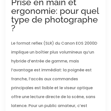
Prise en main et
automatique
ergonomie: pour quel
offre - et pour
une finition
type de photographe
unique, il existe
?
de nombreux
filtres créatifs.
Visez et
déclenchez
Le format reflex (SLR) du Canon EOS 2000D
simplement le
sujet â€“ la
implique un boîtier plus volumineux qu’un
reconnaissance
hybride d’entrée de gamme, mais
automatique
des motifs
l’avantage est immédiat: la poignée est
garantit des
résultats de
franche, l’accès aux commandes
qualité
principales est lisible et le viseur optique
supérieure
Capturez des
offre une lecture directe de la scène, sans
moments
spontanés â€“
latence. Pour un public amateur, c’est
dans des vidéos