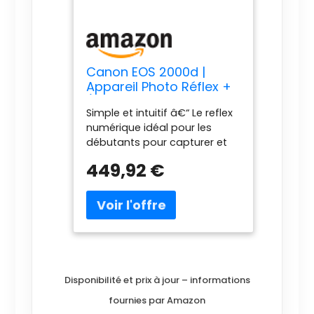
Canon EOS 2000d |
Appareil Photo Réflex +
(APS-C, 24.1 MP, WiFi, Full
Simple et intuitif â€“ Le reflex
HD) + Objectif EF-S 18-
numérique idéal pour les
55mm f/3,5-5,6 DC III,
débutants pour capturer et
Noir
partager des souvenirs avec
449,92 €
un flou d'arrière-plan
attrayant Créativité simple :
enregistrement en direct
avec des indications faciles à
comprendre, le mode créatif
automatique offre - et pour
une finition unique, il existe de
nombreux filtres créatifs.
Disponibilité et prix à jour – informations
Visez et déclenchez
fournies par Amazon
simplement le sujet â€“ la