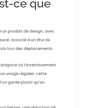
st-ce que
C, le Beoplay HX
uipé du Bluetooth 5.1 et
une connexion plus
reils MATÉRIAUX PREMIUM:
 de forme pour un
 et plastique recyclé
e un produit de design, avec
ural, associé à un étui de
mpris lors des déplacements.
catégorie où l’investissement
un usage régulier, cette
l’on garde plutôt qu’un
ieurs heures, une réduction de