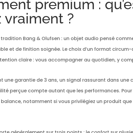
ment premium : qu’e
durée, un confort optimal, 6 microphones et l'AN
convient au télétravail CONNECTIVITÉ AVANCÉE: Éq
 vraiment ?
de la dernière technologie d'appariement pour 
rapide, plus fiable et plus stable avec vos appa
Cuir d'agneau ultra-doux et mousse à mémoire
confort optimal, avec aluminium anodisé recyclé
a tradition Bang & Olufsen : un objet audio pensé comm
pour une conception durable
e et de finition soignée. Le choix d’un format circum-a
intention claire : vous accompagner au quotidien, y co
t une garantie de 3 ans, un signal rassurant dans une 
ilité perçue compte autant que les performances. Pour 
 balance, notamment si vous privilégiez un produit que 
porte généralement sur trois points : le confort sur plus