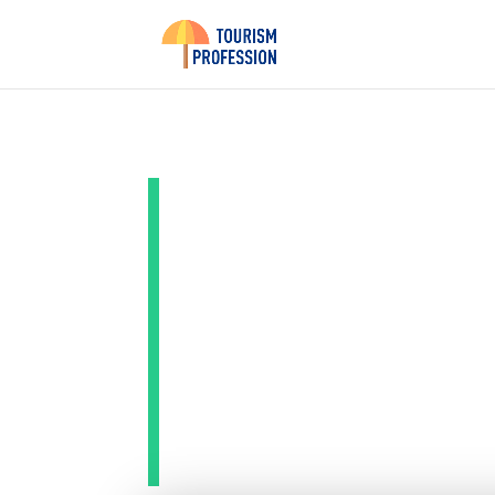
Test du
Beopla
Olufsen