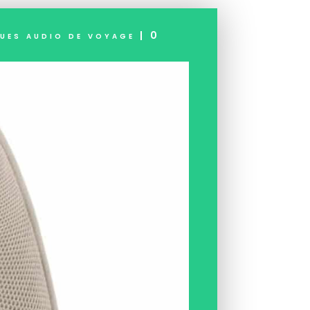
ues audio de voyage
|
0