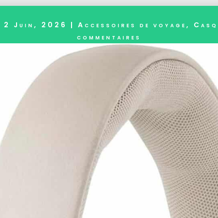
|
2 Juin, 2026
|
Accessoires de voyage
,
Casq
commentaires