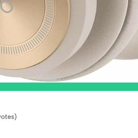
votes)