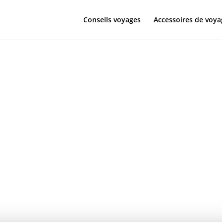
Conseils voyages
Accessoires de voya
 casque blue
y HX de Bang
 : luxe et au