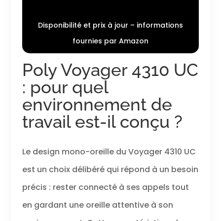
bruits de fond
charge +
dans une perche
adaptateur
de microphone
USB A vers C
Disponibilité et prix à jour – informations
flexible. Type de
+ câble USB
fournies par Amazon
connecteur : USB
C-C +
de type A
Poly Voyager 4310 UC
Connectivité et
mobilité :
: pour quel
connectez-vous
à un ordinateur
environnement de
via l'adaptateur
travail est-il conçu ?
Bluetooth BT700,
accessoire
conforme à la
norme Intel Evo
Le design mono-oreille du Voyager 4310 UC
pour une
connexion
est un choix délibéré qui répond à un besoin
Bluetooth native
précis : rester connecté à ses appels tout
sur les
ordinateurs
en gardant une oreille attentive à son
portables pris en
charge*, ou