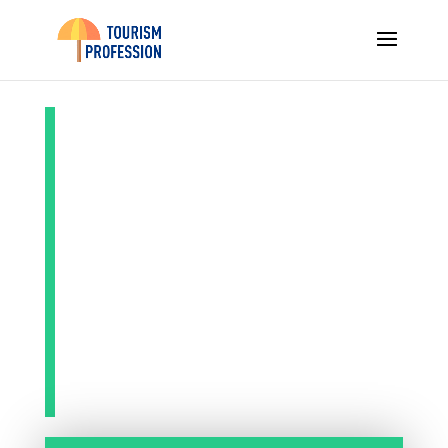
Test du casque
Poly Voyager
4310 UC mono-
oreille avec
support de
charge