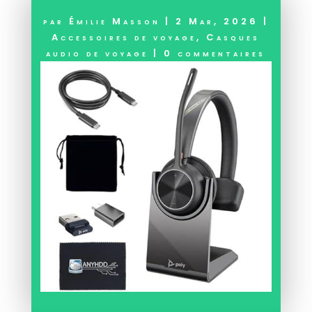
par
Émilie Masson
|
2 Mar, 2026
|
Accessoires de voyage
,
Casques
audio de voyage
|
0 commentaires