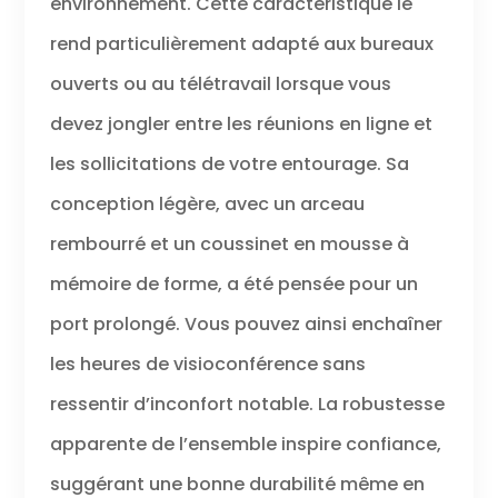
environnement. Cette caractéristique le
mobile via
rend particulièrement adapté aux bureaux
Bluetooth 5.2.
Déplacez-vous
ouverts ou au télétravail lorsque vous
librement avec
jusqu'à 50 m de
devez jongler entre les réunions en ligne et
portée sans fil
Bluetooth (avec
les sollicitations de votre entourage. Sa
adaptateur USB
conception légère, avec un arceau
BT700 inclus). *
Intel, le logo Intel
rembourré et un coussinet en mousse à
et Intel Evo sont
des marques
mémoire de forme, a été pensée pour un
commerciales
port prolongé. Vous pouvez ainsi enchaîner
d'Intel
Corporation ou
les heures de visioconférence sans
de ses filiales. Les
technologies
ressentir d’inconfort notable. La robustesse
Intel peuvent
nécessiter une
apparente de l’ensemble inspire confiance,
prise en charge
suggérant une bonne durabilité même en
matérielle,