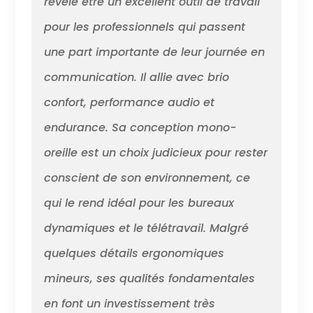
révèle être un excellent outil de travail
USB. Fonctionne avec les
équipes, Zoom, etc Style de
pour les professionnels qui passent
port : casque léger à une
une part importante de leur journée en
oreille conçu pour multitâche.
Profitez d'un port tout au long
communication. Il allie avec brio
de la journée grâce à un
bandeau rembourré
confort, performance audio et
confortable et réglable Idéal
pour : le travailleur hybride
endurance. Sa conception mono-
ayant besoin d'une solution
oreille est un choix judicieux pour rester
abordable pour se connecter
à la maison et au bureau
conscient de son environnement, ce
Contenu de l'emballage :
Voyager 4310 UC avec micro,
qui le rend idéal pour les bureaux
station de charge,
dynamiques et le télétravail. Malgré
adaptateur USB A vers C +
chiffon en microfibre inclus
quelques détails ergonomiques
mineurs, ses qualités fondamentales
en font un investissement très