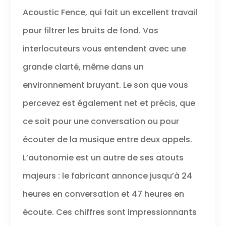
conçu pour
Acoustic Fence, qui fait un excellent travail
multitâche.
Profitez d'un port
pour filtrer les bruits de fond. Vos
tout au long de
la journée grâce
interlocuteurs vous entendent avec une
à un bandeau
grande clarté, même dans un
rembourré
confortable et
environnement bruyant. Le son que vous
réglable Idéal
pour : le
percevez est également net et précis, que
travailleur
hybride ayant
ce soit pour une conversation ou pour
besoin d'une
écouter de la musique entre deux appels.
solution
abordable pour
L’autonomie est un autre de ses atouts
se connecter à la
maison et au
majeurs : le fabricant annonce jusqu’à 24
bureau Contenu
heures en conversation et 47 heures en
de l'emballage :
Voyager 4310 UC
écoute. Ces chiffres sont impressionnants
avec micro,
station de