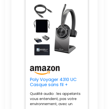
Poly Voyager 4310 UC
Casque sans fil +
support de charge –
Qualité audio : les appelants
Connexion à PC/Mac et
vous entendent, pas votre
téléphone portable,
environnement, avec un
casque mono-oreille