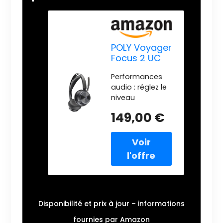
POLY Voyager
Focus 2 UC
Teams USB-A
Performances
pour PC/GSM
audio : réglez le
niveau
d'annulation du
149,00 €
bruit selon vos
préférences
grâce aux trois
options de la
technologie
numérique
hybride avancée
d'annulation
active du
Disponibilité et prix à jour – informations
bruit(ANC) :
fournies par Amazon