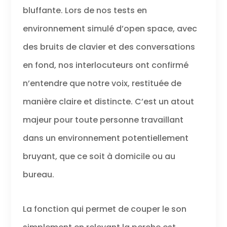
mode secret est
bluffante. Lors de nos tests en
activé. Confort :
environnement simulé d’open space, avec
serre-tête léger
avec arceau et
des bruits de clavier et des conversations
coussinets
agréables pour
en fond, nos interlocuteurs ont confirmé
un confort
optimal tout au
n’entendre que notre voix, restituée de
long de la
manière claire et distincte. C’est un atout
journée.
Connexions de
majeur pour toute personne travaillant
plusieurs
périphériques :
dans un environnement potentiellement
connectez-vous
bruyant, que ce soit à domicile ou au
à un ordinateur à
l'aide de
bureau.
l'adaptateur
BT700 USB-A
inclus et à un
La fonction qui permet de couper le son
téléphone
mobile via