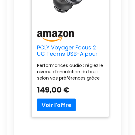
POLY Voyager Focus 2
UC Teams USB-A pour
PC/GSM
Performances audio : réglez le
niveau d'annulation du bruit
selon vos préférences grâce
aux trois options de la
149,00 €
technologie numérique
hybride avancée d'annulation
active du bruit(ANC) : élevée,
faible et désactivée.
Technologie Poly Acoustic
Fence : technologie avancée
d'annulation du bruit
multimicrophone afin que vos