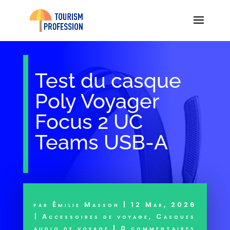
Test du casque
Poly Voyager
Focus 2 UC
Teams USB-A
par
Émilie Masson
|
12 Mar, 2026
|
Accessoires de voyage
,
Casques
audio de voyage
|
0 commentaires