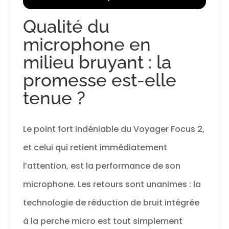
élevée, faible et
désactivée.
Qualité du
Technologie Poly
Acoustic Fence :
microphone en
technologie
avancée
milieu bruyant : la
d'annulation du
promesse est-elle
bruit
multimicrophone
tenue ?
afin que vos
interlocuteurs
vous entendent
Le point fort indéniable du Voyager Focus 2,
sans entendre ce
qui se passe
et celui qui retient immédiatement
autour de vous.
Technologie
l’attention, est la performance de son
intelligente : la
fonction d'alerte
microphone. Les retours sont unanimes : la
secret
technologie de réduction de bruit intégrée
dynamique vous
informe si vous
à la perche micro est tout simplement
parlez lorsque le