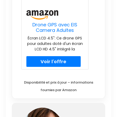
Drone GPS avec EIS
Camera Adultes
Debutants,Écran HD 4.5"
Écran LCD 4.5": Ce drone GPS
Télécommande,Drone
pour adultes doté d'un écran
Professionnel Follow Me
LCD HD 4.5" intégré la
Retour Automatique Al
télécommande. Aucun
Track&Orbit
appairage téléphonique
Mode,Contrôle Gestuel
requis. Le drone RC assure
de la Gravité Maintien
pilotage précis fiable grâce
de l'altitude
retour visuel instantané,
éliminant ainsi délais
Disponibilité et prix à jour – informations
connexion aventures
fournies par Amazon
aériennes. Double Camera:
Ce drone professionnel à
double caméra enregistre
des vidéos et photos en vol
équivalentes HD. Ce drone