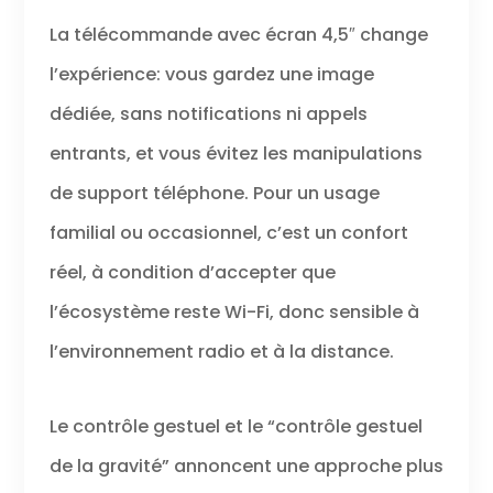
idéales pour sport, randonnée
La télécommande avec écran 4,5″ change
ou vlog. Étui de Transport et
Stockage SD 32Go: Ce drone
l’expérience: vous gardez une image
GPS avec camera pour adulte
livré étui transport antichoc
dédiée, sans notifications ni appels
transport sécurisé prend charge
entrants, et vous évitez les manipulations
carte SD 32Go stockage
immédiat. Aucune configuration
de support téléphone. Pour un usage
requise, prenez drone, l'étui et
télécommande aventures
familial ou occasionnel, c’est un confort
déplacement.
réel, à condition d’accepter que
l’écosystème reste Wi-Fi, donc sensible à
l’environnement radio et à la distance.
Le contrôle gestuel et le “contrôle gestuel
de la gravité” annoncent une approche plus