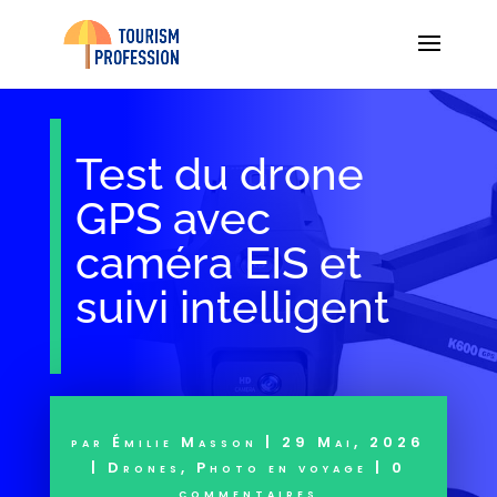
Test du drone
GPS avec
caméra EIS et
suivi intelligent
par
Émilie Masson
|
29 Mai, 2026
|
Drones
,
Photo en voyage
|
0
commentaires