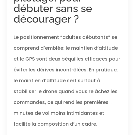
pour panoramas
débuter sans se
cinématographiques,
séquences d'action
décourager ?
dynamiques photos aériennes
d'une netteté exceptionnelle.
Drone Professionel Retour
Le positionnement “adultes débutants” se
Automatique: Positionnement
GPS avancé drone avec caméra
comprend d’emblée: le maintien d’altitude
rappelle automatiquement
votre drone point décollage
et le GPS sont deux béquilles efficaces pour
perte signal, batterie faible
éviter les dérives incontrôlées. En pratique,
d'activation manuel. La
technologie d'atterissage
le maintien d’altitude sert surtout à
précision garantit retours
fiables. Intelligent Drone Follow
stabiliser le drone quand vous relâchez les
Me: Le drone professionnel avec
commandes, ce qui rend les premières
mode suivi intelligent suit
mouvements grâce GPS. Ce
minutes de vol moins intimidantes et
drone GPS longue portée vous
cadre manière autonome à
facilite la composition d’un cadre.
chaque prise pour prises vue
dynamiques mains libres,