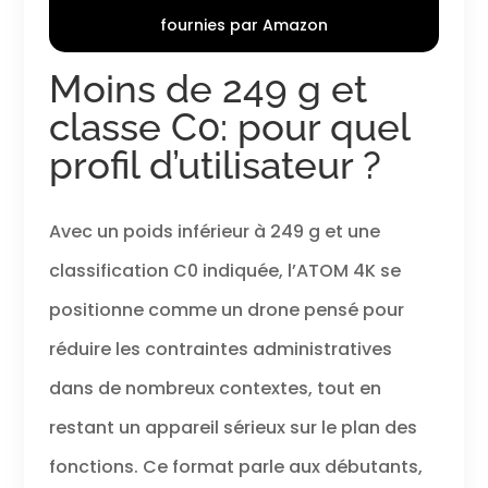
drone pliable ATOM est facile à
fournies par Amazon
transporter dans votre poche
lors de votre prochain voyage, il
Moins de 249 g et
n'est pas nécessaire de
l'enregistrer dans la plupart des
classe C0: pour quel
pays. Profitez instantanément
de votre vol sans souci et sans
profil d’utilisateur ?
attente. 𝐏𝐢𝐱𝐒𝐲𝐧𝐜 𝟑.𝟎: 𝐓𝐫𝐚𝐧𝐬𝐦𝐢𝐬𝐬𝐢𝐨𝐧
𝐌𝐚𝐱. 𝟔𝐊𝐌 - La nouvelle
technologie PixSync 3.0 de
Avec un poids inférieur à 249 g et une
ATOM peut atteindre une plage
de transmission vidéo fluide de
classification C0 indiquée, l’ATOM 4K se
𝟔 𝐤𝐦, la prise de vue plus stable,
positionne comme un drone pensé pour
et une faible latence pour la
vidéo numérique HD. Il vous
réduire les contraintes administratives
permet de voyager plus loin
d'explorer davantage. 𝐌𝐨𝐝𝐞𝐬
dans de nombreux contextes, tout en
𝐈𝐧𝐭𝐞𝐥𝐥𝐢𝐠𝐞𝐧𝐭𝐬 - 𝐐𝐮𝐢𝐜𝐤𝐒𝐡𝐨𝐭𝐬 dispose
de 5 modes de prise de vue:
restant un appareil sérieux sur le plan des
Recul, Fusée, Cercle, Spiral et
fonctions. Ce format parle aux débutants,
Boomerang. Le drone enregistre