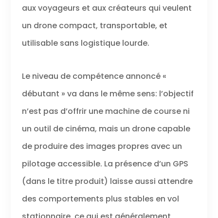
des vidéos selon le mode
aux voyageurs et aux créateurs qui veulent
sélectionné, puis génère une
courte vidéo qui sera
un drone compact, transportable, et
sauvegardée dans la carte SD. Il
utilisable sans logistique lourde.
donne à vos créations l'aspect
d'une photographie aérienne
professionnelle. 𝐒𝐮𝐢𝐯𝐢 𝐕𝐢𝐬𝐮𝐞𝐥 - Le
mode Suivi Visuel permet au
Le niveau de compétence annoncé «
drone de détecter
débutant » va dans le même sens: l’objectif
intelligemment le sujet et de le
suivre automatiquement pour
n’est pas d’offrir une machine de course ni
l'enregistrer et générer une
courte vidéo pendant le vol, ce
un outil de cinéma, mais un drone capable
qui vous permet de capturer
des photos et des vidéos
de produire des images propres avec un
époustouflantes avec facilité et
pilotage accessible. La présence d’un GPS
précision. 𝟑𝟐 𝐌𝐢𝐧𝐬 𝐓𝐞𝐦𝐩𝐬 𝐝𝐞 𝐕𝐨𝐥
-Équipé d'une batterie
(dans le titre produit) laisse aussi attendre
intelligente de 𝟐𝟐𝟑𝟎𝐦𝐀𝐡 avec une
durée de vol max. de 32 mins, il
des comportements plus stables en vol
vous offre des vols prolongés et
stationnaire, ce qui est généralement
plus d’opportunités pour