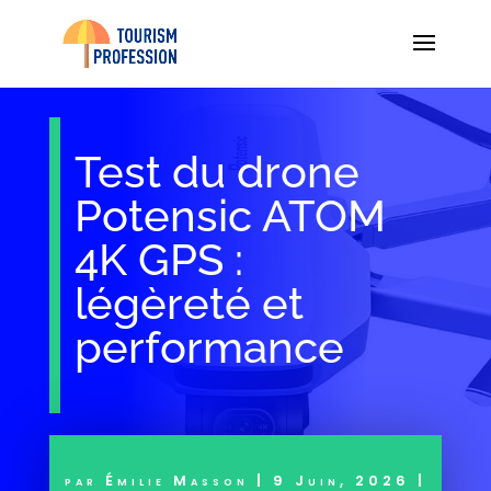
Test du drone
Potensic ATOM
4K GPS :
légèreté et
performance
par
Émilie Masson
|
9 Juin, 2026
|