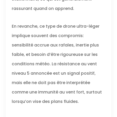
explorer le monde. Le puissant
rassurant quand on apprend.
système de gestion offre de
nombreuses fonctions de
protection de la batterie afin de
En revanche, ce type de drone ultra-léger
préserver son état de santé et
la sécurité du vol. 𝐒𝐭𝐚𝐛𝐥𝐞 𝐜𝐨𝐦𝐦𝐞 𝐮𝐧
implique souvent des compromis:
𝐑𝐨𝐜 𝐝𝐚𝐧𝐬 𝐥𝐞 𝐕𝐞𝐧𝐭 - Grâce à la
technologie de contrôle de vol
sensibilité accrue aux rafales, inertie plus
SurgeFly développée, Potensic
ATOM peut résister à des vents
faible, et besoin d’être rigoureuse sur les
de 𝐧𝐢𝐯𝐞𝐚𝐮 𝟓 (𝟑𝟖 𝐤𝐦/𝐡) , de sorte
conditions météo. La résistance au vent
que votre film est stable même
lorsqu'il vole dans des
niveau 5 annoncée est un signal positif,
conditions venteuses.
mais elle ne doit pas être interprétée
comme une immunité au vent fort, surtout
lorsqu’on vise des plans fluides.