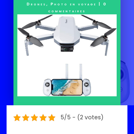
Drones
,
Photo en voyage
|
0
commentaires
5/5 - (2 votes)