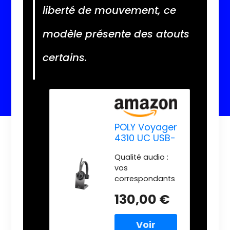
liberté de mouvement, ce
modèle présente des atouts
certains.
POLY Voyager
4310 UC USB-
A avec Stand
Qualité audio :
Chargeur
vos
correspondants
vous entendent,
130,00 €
plutôt que votre
environnement,
grâce à un