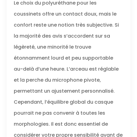
Le choix du polyuréthane pour les
tout au long de
la journée grâce
coussinets offre un contact doux, mais le
à l'arceau
rembourré
confort reste une notion très subjective. Si
réglable et
la majorité des avis s’accordent sur sa
confortable.
Idéal pour : le
légèreté, une minorité le trouve
travail hybride
nécessitant une
étonnamment lourd et peu supportable
solution
abordable pour
au-delà d’une heure. L’arceau est réglable
se connecter
et la perche du microphone pivote,
chez soi et au
bureau
permettant un ajustement personnalisé.
Cependant, l’équilibre global du casque
pourrait ne pas convenir à toutes les
morphologies. Il est donc essentiel de
considérer votre propre sensibilité avant de