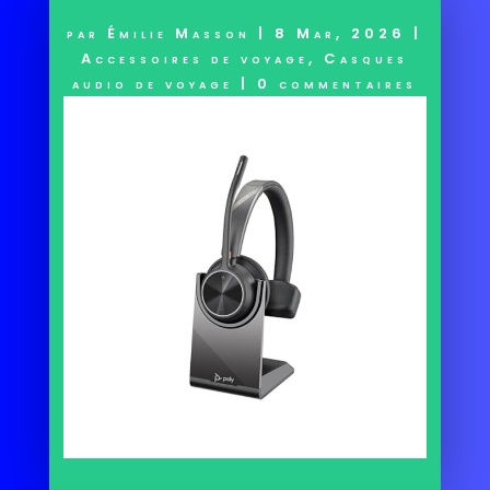
par
Émilie Masson
|
8 Mar, 2026
|
Accessoires de voyage
,
Casques
audio de voyage
|
0 commentaires