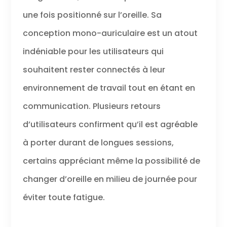
à une portée
une fois positionné sur l’oreille. Sa
sans fil Bluetooth
de 50 m (avec
conception mono-auriculaire est un atout
adaptateur USB
indéniable pour les utilisateurs qui
BT700 inclus)
Polyvalence :
souhaitent rester connectés à leur
utilisez ce
modèle en sans-
environnement de travail tout en étant en
fil avec
l'adaptateur
communication. Plusieurs retours
Bluetooth inclus
d’utilisateurs confirment qu’il est agréable
ou comme
micro-casque
à porter durant de longues sessions,
filaire avec audio
par câble USB
certains appréciant même la possibilité de
Style de port :
changer d’oreille en milieu de journée pour
micro-casque
monaural conçu
éviter toute fatigue.
pour le
multitâche.
Profitez d'un port