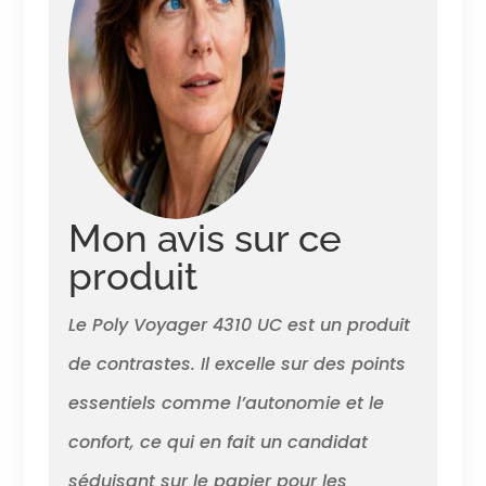
ou comme micro-casque
filaire avec audio par câble
USB Style de port : micro-
casque monaural conçu pour
le multitâche. Profitez d'un
port tout au long de la
journée grâce à l'arceau
rembourré réglable et
confortable. Idéal pour : le
travail hybride nécessitant
Mon avis sur ce
une solution abordable pour
se connecter chez soi et au
produit
bureau
Le Poly Voyager 4310 UC est un produit
de contrastes. Il excelle sur des points
essentiels comme l’autonomie et le
confort, ce qui en fait un candidat
séduisant sur le papier pour les