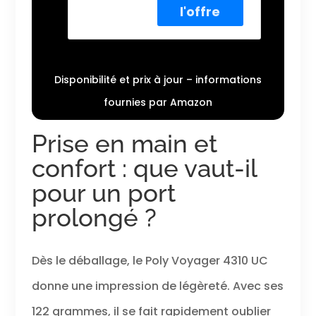
double micro
antibruit doté de
la technologie
Acoustic Fence
pour bloquer les
bruits de fond
Disponibilité et prix à jour – informations
dans une perche
fournies par Amazon
de microphone
flexible
Prise en main et
Connectivité et
mobilité :
confort : que vaut-il
connectez-vous
à un ordinateur
pour un port
via un
prolongé ?
adaptateur
Bluetooth BT700
ou un
périphérique
Dès le déballage, le Poly Voyager 4310 UC
mobile via
Bluetooth 5.2.
donne une impression de légèreté. Avec ses
Déplacez-vous
122 grammes, il se fait rapidement oublier
librement grâce