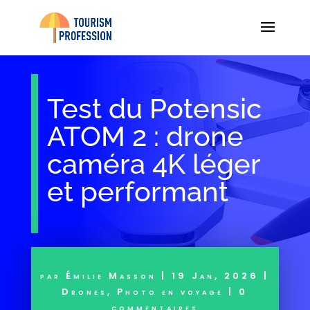
Test du Potensic
ATOM 2 : drone
caméra 4K léger
et performant
par
Émilie Masson
|
19 Jan, 2026
|
Drones
,
Photo en voyage
|
0
commentaires