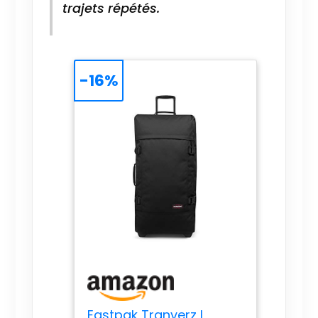
trajets répétés.
-16%
Eastpak Tranverz L