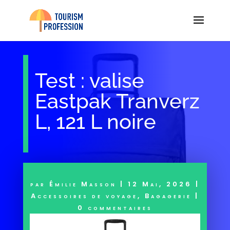
Test : valise
Eastpak Tranverz
L, 121 L noire
par
Émilie Masson
|
12 Mai, 2026
|
Accessoires de voyage
,
Bagagerie
|
0 commentaires