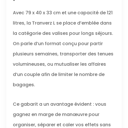
souple avec sangles de
compression – s’adapte au
Avec 79 x 40 x 33 cm et une capacité de 121
contenu tout en offrant une
litres, la Tranverz L se place d’emblée dans
grande capacité de rangement
la catégorie des valises pour longs séjours.
On parle d’un format conçu pour partir
plusieurs semaines, transporter des tenues
volumineuses, ou mutualiser les affaires
d’un couple afin de limiter le nombre de
bagages.
Ce gabarit a un avantage évident : vous
gagnez en marge de manœuvre pour
organiser, séparer et caler vos effets sans