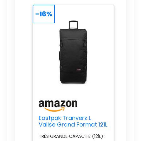
-16%
Eastpak Tranverz L
Valise Grand Format 121L
(79 x 40 x 33 cm),
TRÈS GRANDE CAPACITÉ (121L) :
grande valise de