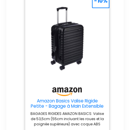
-10%
Caractéristiques discrètes :
étiquette d'identification
dissimulée et poche
SpeedThru avec doublure
orange pour vous informer
visuellement que la poche est
ouverte
Amazon Basics Valise Rigide
Petite - Bagage à Main Extensible
ABS avec 4 Roulettes Doubles
BAGAGES RIGIDES AMAZON BASICS: Valise
Pivotantes - Résistante aux
de 53,5cm (55cm incluant les roues et la
Rayures et Légère - 55 x 37,5 x
poignée supérieure) avec coque ABS
25,5cm - Noir
extra épaisse et finition résistante aux