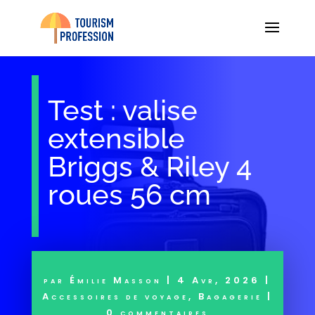
Test : valise
extensible
Briggs & Riley 4
roues 56 cm
par
Émilie Masson
|
4 Avr, 2026
|
Accessoires de voyage
,
Bagagerie
|
0 commentaires