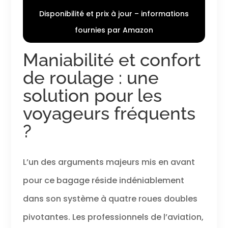
augmente la
capacité de
Disponibilité et prix à jour – informations
rangement
fournies par Amazon
lorsque vous
avez besoin de
Maniabilité et confort
plus d'espace.
Appuyez
de roulage : une
simplement sur
les boutons CX
solution pour les
et tirez sur les
voyageurs fréquents
côtés pour
l'étendre. Une
?
fois prêt, fermez
la fermeture
éclair et poussez
L’un des arguments majeurs mis en avant
vers le bas pour
compresser
pour ce bagage réside indéniablement
Dossier à
vêtements à
dans son système à quatre roues doubles
trois volets : avec
barre en mousse
pivotantes. Les professionnels de l’aviation,
pouvant contenir