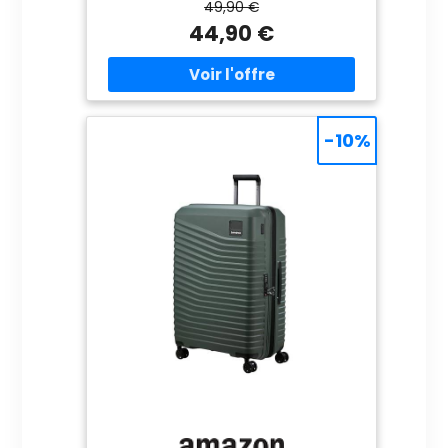
49,90 €
rayures, avec 4 roulettes doubles
44,90 €
pivotantes pour une mobilité optimale,
couleur : noir. PRATIQUE: La conception
extensible offre jusqu'à 25% de capacité
supplémentaire, avec des fermetures
éclair solides et une poignée
télescopique pour une manœuvre
-10%
confortable (s'étend jusqu'à 54,5cm).
ORGANISATION: Petite valise avec un
intérieur entièrement doublé et un
séparateur, organisateur intérieur en
polyester 150D avec 3 poches à fermeture
éclair. Dimensions totales (roulettes
comprises): 55,3 x 37,35 x 24,6 cm (H x L x
L)