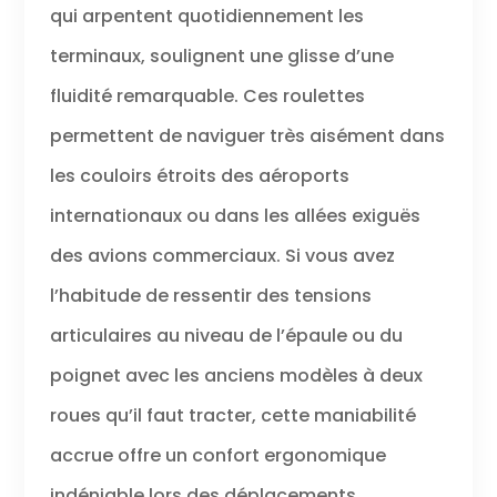
qui arpentent quotidiennement les
1 à 2 costumes et
empêche les plis
terminaux, soulignent une glisse d’une
Powerpocket :
permet de
fluidité remarquable. Ces roulettes
ranger
permettent de naviguer très aisément dans
facilement la
batterie et le
les couloirs étroits des aéroports
téléphone
portable pour le
internationaux ou dans les allées exiguës
charger en
déplacement
des avions commerciaux. Si vous avez
Caractéristiques
l’habitude de ressentir des tensions
discrètes :
étiquette
articulaires au niveau de l’épaule ou du
d'identification
dissimulée et
poignet avec les anciens modèles à deux
poche
roues qu’il faut tracter, cette maniabilité
SpeedThru avec
doublure orange
accrue offre un confort ergonomique
pour vous
informer
indéniable lors des déplacements