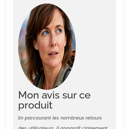
pouvant contenir 1 à 2
costumes et empêche les plis
Powerpocket : permet de
ranger facilement la batterie
et le téléphone portable pour
le charger en déplacement
Caractéristiques discrètes :
étiquette d'identification
dissimulée et poche
SpeedThru avec doublure
orange pour vous informer
visuellement que la poche est
ouverte
Mon avis sur ce
produit
En parcourant les nombreux retours
des utilisateurs, il apparaît clairement