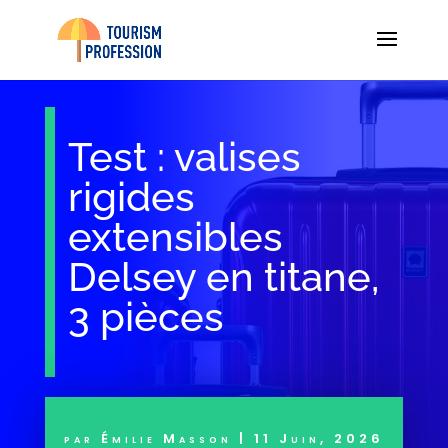
Test : valises
rigides
extensibles
Delsey en titane,
3 pièces
par
Émilie Masson
|
11 Juin, 2026