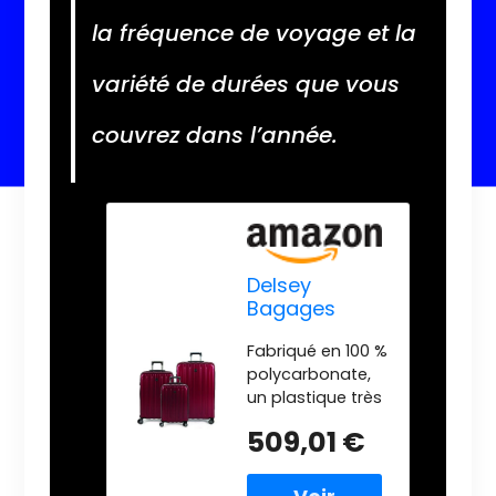
la fréquence de voyage et la
variété de durées que vous
couvrez dans l’année.
Delsey
Bagages
rigides
Fabriqué en 100 %
Extensibles en
polycarbonate,
Titane 48 x 63
un plastique très
x 73 cm,
résistant aux
Cerise Noire,
509,01 €
chocs, solide et
3-Piece Set
léger. Les
(21/25/29),
doubles roues
Valise Rigide