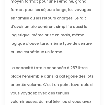
moyen format pour une semaine, grand
douces au
toucher vous
format pour les séjours longs, les voyages
permettent de
soulever l'étui
en famille ou les retours chargés. Le fait
avec facilité et
d’avoir un trio cohérent simplifie aussi la
confort. La
serrure
logistique: même prise en main, même
encastrée
acceptée par la
logique d’ouverture, même type de serrure,
TSA permet
uniquement aux
et une esthétique uniforme.
agents de la TSA
d'ouvrir et
d'inspecter votre
La capacité totale annoncée à 257 litres
sac sans
endommager la
place l’ensemble dans la catégorie des lots
serrure.
orientés volume. C’est un point favorable si
vous voyagez avec des tenues
volumineuses, du matériel, ou si vous avez