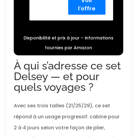
pivotantes
Extensible en
décentrées
Titane avec
assurent une
roulettes
maniabilité sans
pivotantes
effort. Le
compartiment
Disponibilité et prix à jour – informations
principal avec
fournies par Amazon
séparateur
doublé et
À qui s’adresse ce set
sangles
d'arrimage
Delsey — et pour
s'élargit,
maximisant
quels voyages ?
l'espace et la
flexibilité de
l'emballage. Les
Avec ses trois tailles (21/25/29), ce set
poignées de
transport
répond à un usage progressif: cabine pour
latérales et
supérieures
2 à 4 jours selon votre façon de plier,
encastrées