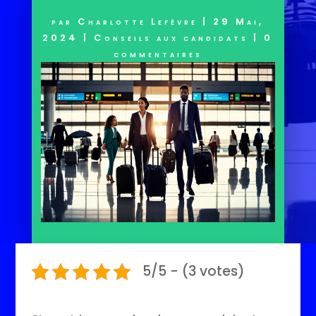
par
Charlotte Lefèvre
|
29 Mai,
2024
|
Conseils aux candidats
|
0
commentaires
5/5 - (3 votes)