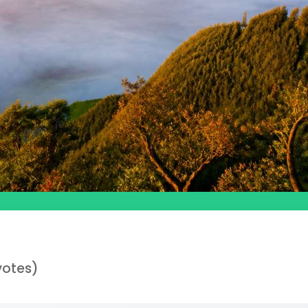
votes)