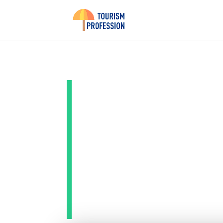
Volcan 
du géan
Indonés