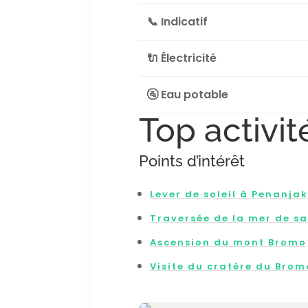
📞 Indicatif
🔌 Électricité
🚰 Eau potable
Top activité
Points d’intérêt
Lever de soleil à Penanja
Traversée de la mer de sa
Ascension du mont Bromo
Visite du cratère du Brom