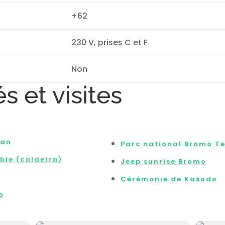
+62
230 V, prises C et F
Non
s et visites
kan
Parc national Bromo T
ble (caldeira)
Jeep sunrise Bromo
Cérémonie de Kasodo
o