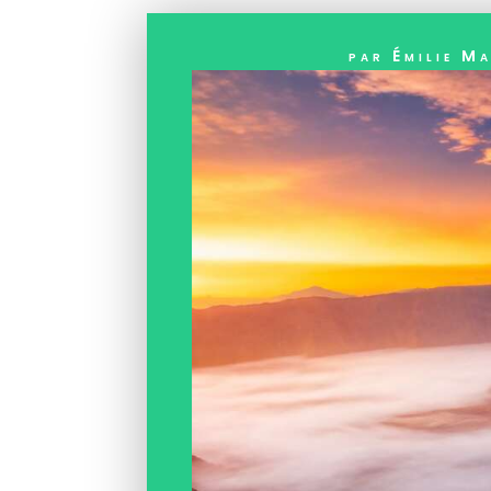
par
Émilie M