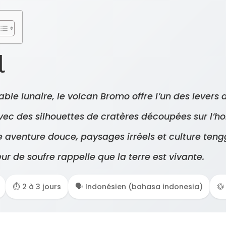
l
le lunaire, le volcan Bromo offre l’un des levers de
vec des silhouettes de cratères découpées sur l’ho
ne aventure douce, paysages irréels et culture teng
eur de soufre rappelle que la terre est vivante.
⏱️ 2 à 3 jours
🗣️ Indonésien (bahasa indonesia)
💱