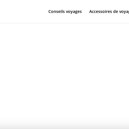
Conseils voyages
Accessoires de voya
Bromo : explo
t de Java en
ie