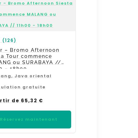
9 (126)
ur – Bromo Afternoon
ta Tour commence
ANG ou SURABAYA //
0 – 18h00
ang, Java oriental
ulation gratuite
rtir de 65,32 €
Réservez maintenant