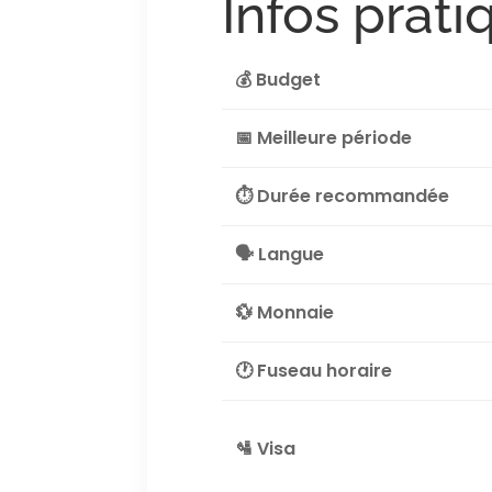
Infos prati
💰 Budget
📅 Meilleure période
⏱️ Durée recommandée
🗣️ Langue
💱 Monnaie
🕐 Fuseau horaire
🛂 Visa