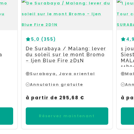
5,0 (355)
4,
De Surabaya / Malang: lever
1 jo
a
du soleil sur le mont Bromo
Sies
– Ijen Blue Fire 2D1N
MAL
11h0
Surabaya, Java oriental
Mal
Annulation gratuite
Ann
à partir de 295,68 €
à pa
Réservez maintenant