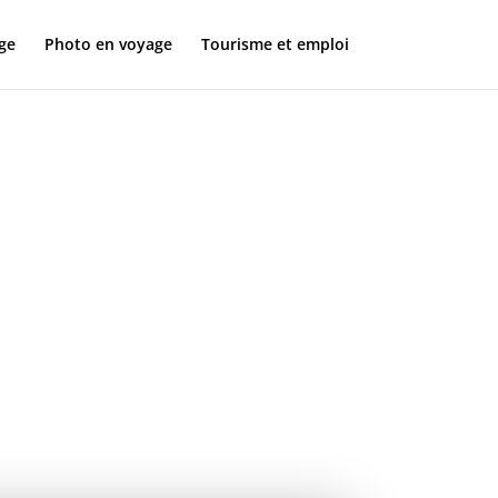
ge
Photo en voyage
Tourisme et emploi
é :
our des
réussies