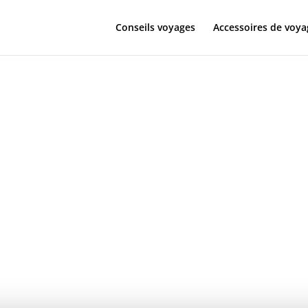
Conseils voyages
Accessoires de voya
 avec un béb
s pratiques p
s en famille 