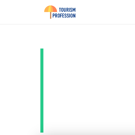
Voyager
conseil
vacance