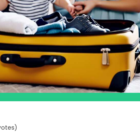
votes)